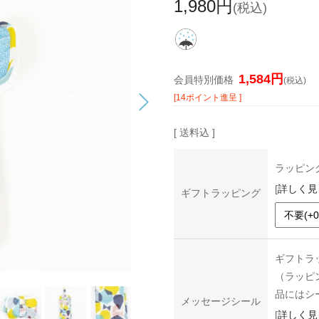
1,980円
(税込)
1,584円
会員特別価格
(税込)
[14ポイント進呈 ]
[ 送料込 ]
ラッピン
[
詳しく見
ギフトラッピング
ギフトラ
（ラッピ
品にはシ
メッセージシール
[
詳しく見