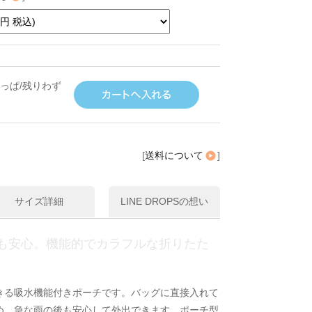
っぱ/残りわず
[
送料について
]
サイズ詳細
LINE DROPSの想い
も安心。機能的でカラフルな折りたた
きる吸水機能付きポーチです。バッグに直接入れて
め、急な雨の後も安心して外出できます。ポーチ型