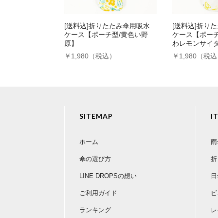
[送料込]折りたたみ傘用吸水
[送料込]折り
ケース【ポーチ型/黄色い野
ケース【ポーチ
原】
わレモンサイ
￥1,980（税込）
￥1,980（税
SITEMAP
I
ホーム
雨
傘の選び方
折
LINE DROPSの想い
日
ご利用ガイド
ビ
ランキング
レ