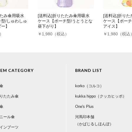
たたみ傘用吸水
[送料込]折りたたみ傘用吸水
[送料込]折り
型/しゅわしゅ
ケース【ポーチ型/うとうとな
ケース【ポーチ
ダー】
昼下がり】
アイス】
込）
￥1,980（税込）
￥1,980（税込
TEM CATEGORY
BRAND LIST
傘
korko（コルコ）
りたたみ傘
kukka hippo（クッカヒッポ）
傘
One's Plus
ニール傘
河馬印本舗
（かばじるしほんぽ）
インブーツ