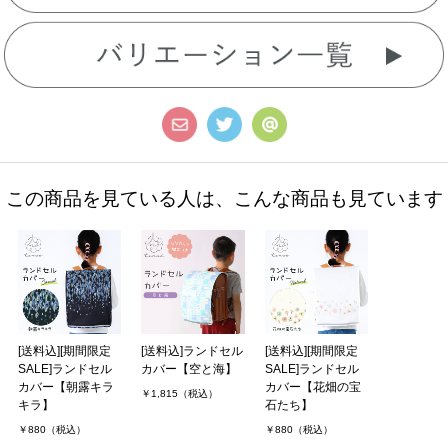
この商品を見ている人は、こんな商品も見ています
[送料込][期間限定
[送料込]ランドセル
[送料込][期間限定
SALE]ランドセル
カバー【空と海】
SALE]ランドセル
カバー【朝露キラ
カバー【花畑の宝
￥1,815（税込）
キラ】
石たち】
￥880（税込）
￥880（税込）