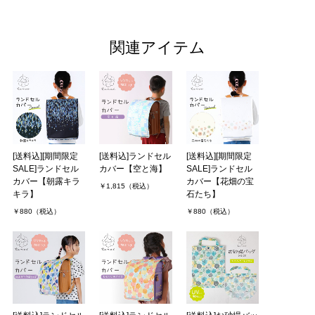
関連アイテム
[送料込][期間限定
[送料込]ランドセル
[送料込][期間限定
SALE]ランドセル
カバー【空と海】
SALE]ランドセル
カバー【朝露キラ
カバー【花畑の宝
￥1,815（税込）
キラ】
石たち】
￥880（税込）
￥880（税込）