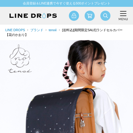
会員登録＆LINE連携で今すぐ使える500ポイントプレゼント
LINE DROPS
ブランド
tenoé
[送料込][期間限定SALE]ランドセルカバー
【花のかおり】