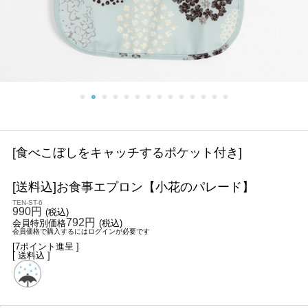
[食べこぼしをキャッチするポケット付き]
[送料込]お食事エプロン【小花のパレード】
TEN-ST-6
990円
(税込)
792円
会員特別価格
(税込)
会員価格で購入するにはログインが必要です
[7ポイント進呈 ]
[ 送料込 ]