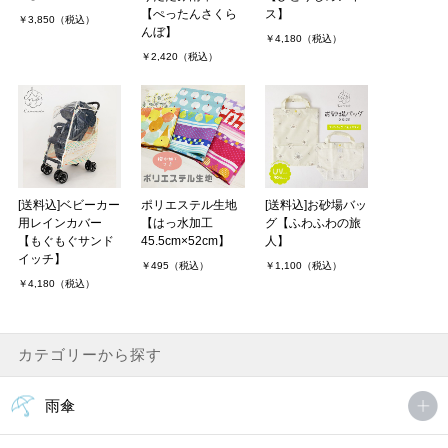
【ぺったんさくら
ス】
￥3,850（税込）
んぼ】
￥4,180（税込）
￥2,420（税込）
[送料込]ベビーカー
ポリエステル生地
[送料込]お砂場バッ
用レインカバー
【はっ水加工
グ【ふわふわの旅
【もぐもぐサンド
45.5cm×52cm】
人】
イッチ】
￥495（税込）
￥1,100（税込）
￥4,180（税込）
カテゴリーから探す
雨傘