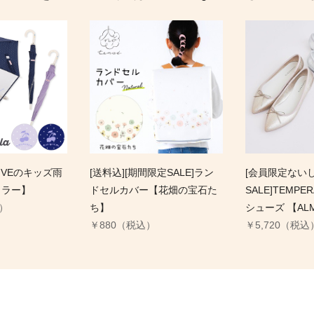
OLIVEのキッズ雨
[送料込][期間限定SALE]ラン
[会員限定ない
カラー】
ドセルカバー【花畑の宝石た
SALE]TEMP
込）
ち】
シューズ 【ALM
￥880（税込）
￥5,720（税込