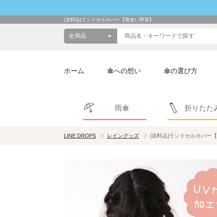
[送料込]ランドセルカバー【黄色い野原】
ホーム
傘への想い
傘の選び方
雨傘
折りたた
LINE DROPS
レイングッズ
[送料込]ランドセルカバー