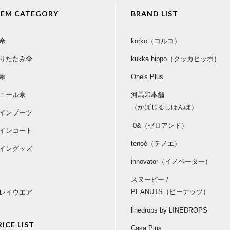
TEM CATEGORY
BRAND LIST
傘
korko（コルコ）
りたたみ傘
kukka hippo（クッカヒッポ）
傘
One's Plus
ニール傘
河馬印本舗
（かばじるしほんぽ）
インブーツ
-0&（ゼロアンド）
インコート
tenoé（テノエ）
イングッズ
innovator（イノベーター）
スヌーピー /
PEANUTS（ピーナッツ）
レイウエア
linedrops by LINEDROPS
RICE LIST
Casa Plus