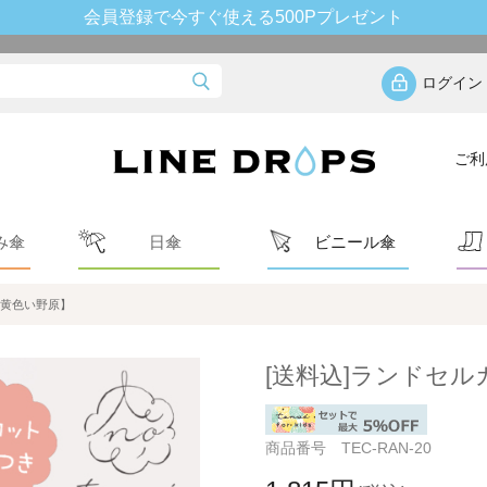
会員登録で今すぐ使える500Pプレゼント
ログイン
ご利
み傘
日傘
ビニール傘
【黄色い野原】
[送料込]ランドセ
商品番号 TEC-RAN-20