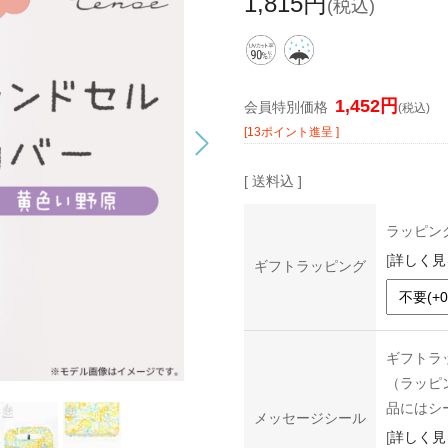
1,815円
(税込)
1,452円
会員特別価格
(税込)
[13ポイント進呈 ]
[ 送料込 ]
ラッピン
[
詳しく見
ギフトラッピング
ギフトラ
（ラッピ
品にはシ
メッセージシール
[
詳しく見