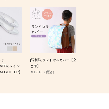
しょ
[送料込]ランドセルカバー【空
ERATEのレイン
と海】
A GLITTER】
￥1,815（税込）
）