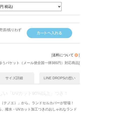
野原/残りわず
[
送料について
]
ゆうパケット（メール便全国一律385円）対応商品]
サイズ詳細
LINE DROPSの想い
い「UVカット90%以上」つき！
oe（テノエ）」から、ランドセルカバーが登場！
る、撥水・UVカット加工つきのおしゃれなランド