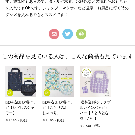
す。通気性もあるので、タオルや水着、水鉄砲などの濡れたおもちゃ
を入れてもOKです。シャンプーやタオルなど温泉・お風呂に行く時の
グッズを入れるのもオススメです！
この商品を見ている人は、こんな商品も見ています
[送料込]お砂場バッ
[送料込]お砂場バッ
[送料込]ポケッタブ
グ【ひざしのシャ
グ【ことりのお
ルレインバッグカ
ワー】
しゃべり】
バー【うとうとな
昼下がり】
￥1,100（税込）
￥1,100（税込）
￥2,640（税込）