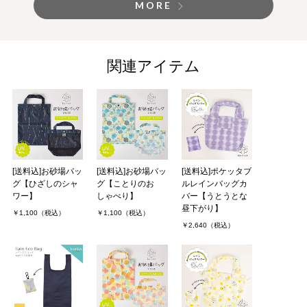
MORE
関連アイテム
[送料込]お砂場バッ
[送料込]お砂場バッ
[送料込]ポケッタブ
グ【ひざしのシャ
グ【ことりのお
ルレインバッグカ
ワー】
しゃべり】
バー【うとうとな
昼下がり】
￥1,100（税込）
￥1,100（税込）
￥2,640（税込）