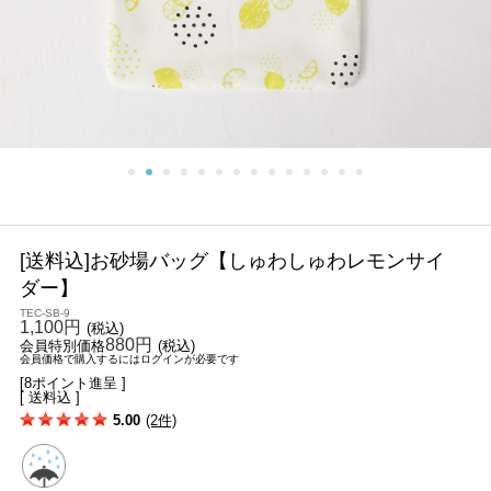
[送料込]お砂場バッグ【しゅわしゅわレモンサイ
ダー】
TEC-SB-9
1,100円
(税込)
880円
会員特別価格
(税込)
会員価格で購入するにはログインが必要です
[8ポイント進呈 ]
[ 送料込 ]
5.00
(2件)