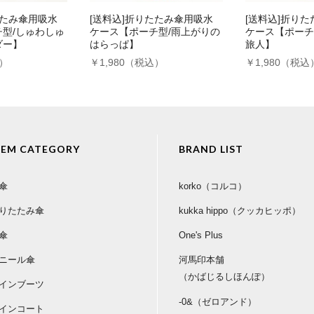
たたみ傘用吸水
[送料込]折りたたみ傘用吸水
[送料込]折り
型/しゅわしゅ
ケース【ポーチ型/雨上がりの
ケース【ポーチ
ダー】
はらっぱ】
旅人】
込）
￥1,980（税込）
￥1,980（税込
TEM CATEGORY
BRAND LIST
傘
korko（コルコ）
りたたみ傘
kukka hippo（クッカヒッポ）
傘
One's Plus
ニール傘
河馬印本舗
（かばじるしほんぽ）
インブーツ
-0&（ゼロアンド）
インコート