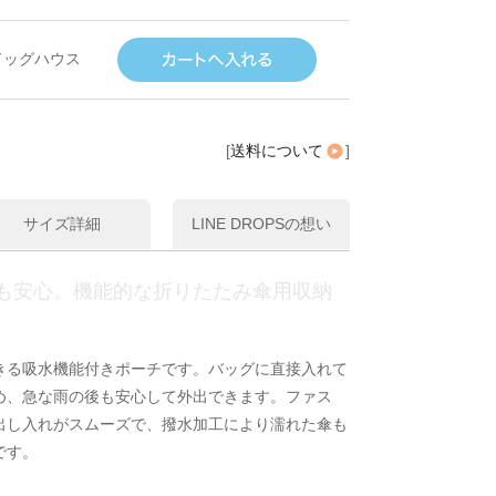
ドッグハウス
[
送料について
]
サイズ詳細
LINE DROPSの想い
も安心。機能的な折りたたみ傘用収納
きる吸水機能付きポーチです。バッグに直接入れて
め、急な雨の後も安心して外出できます。ファス
出し入れがスムーズで、撥水加工により濡れた傘も
です。