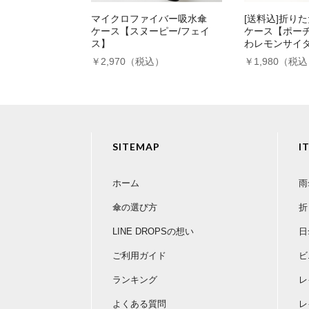
マイクロファイバー吸水傘
[送料込]折り
ケース【スヌーピー/フェイ
ケース【ポーチ
ス】
わレモンサイ
￥2,970（税込）
￥1,980（税
SITEMAP
I
ホーム
雨
傘の選び方
折
LINE DROPSの想い
日
ご利用ガイド
ビ
ランキング
レ
よくある質問
レ