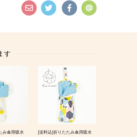
ます
たたみ傘用吸水
[送料込]折りたたみ傘用吸水