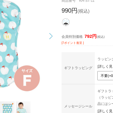
商品番号 KH-ST-11
990円
(税込)
792円
会員特別価格
(税込)
[7ポイント進呈 ]
ラッピン
[
詳しく見
ギフトラッピング
ギフトラ
（ラッピ
品にはシ
メッセージシール
[
詳しく見