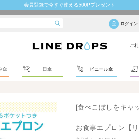
会員登録で今すぐ使える500Pプレゼント
ログイン
ご利
み傘
日傘
ビニール傘
[食べこぼしをキャ
お食事エプロン【リ