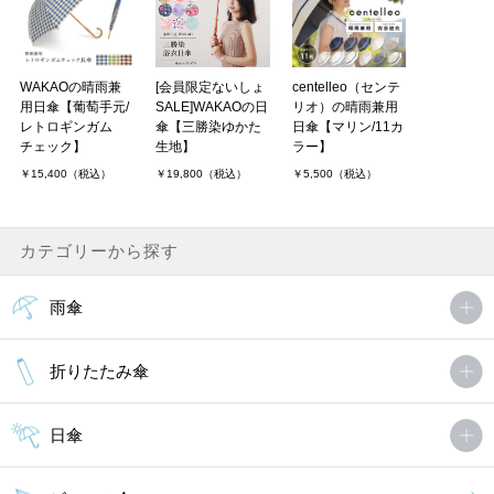
WAKAOの晴雨兼
[会員限定ないしょ
centelleo（センテ
用日傘【葡萄手元/
SALE]WAKAOの日
リオ）の晴雨兼用
レトロギンガム
傘【三勝染ゆかた
日傘【マリン/11カ
チェック】
生地】
ラー】
￥15,400（税込）
￥19,800（税込）
￥5,500（税込）
カテゴリーから探す
雨傘
折りたたみ傘
日傘