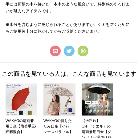
手には葡萄の木を接いだ一本木のような風合いで、特別感のある佇ま
いが魅力なアイテムです。
※水分を含むように感じられることがありますが、シミを防ぐために
もご使用後十分に乾かしてからご収納くださいませ。
この商品を見ている人は、こんな商品も見ています
WAKAOの晴雨兼
WAKAOの折りた
【送料込】
用日傘【葡萄手元/
たみ日傘【小花
Ciel（シエル）の
綿麻混合】
レースパラソル】
晴雨兼用日傘【ダ
ンガリー調切り継