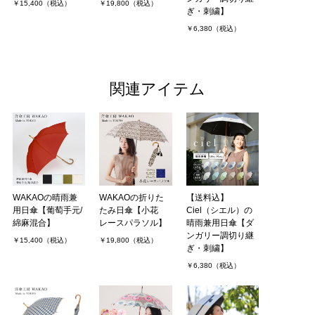
￥15,400（税込）
￥19,800（税込）
ぎ・刺繍】
￥6,380（税込）
関連アイテム
WAKAOの晴雨兼
WAKAOの折りた
【送料込】
用日傘【葡萄手元/
たみ日傘【小花
Ciel（シエル）の
綿麻混合】
レースパラソル】
晴雨兼用日傘【ダ
ンガリー調切り継
￥15,400（税込）
￥19,800（税込）
ぎ・刺繍】
￥6,380（税込）