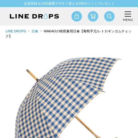
会員登録＆LINE連携で今すぐ使える500ポイントプレゼント
LINE DROPS
日傘
WAKAOの晴雨兼用日傘【葡萄手元/レトロギンガムチェッ
ク】