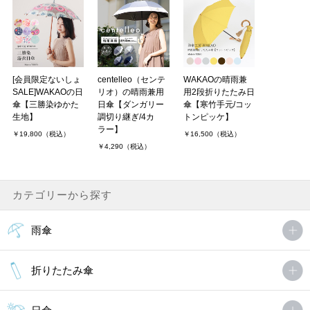
[会員限定ないしょ
centelleo（センテ
WAKAOの晴雨兼
SALE]WAKAOの日
リオ）の晴雨兼用
用2段折りたたみ日
傘【三勝染ゆかた
日傘【ダンガリー
傘【寒竹手元/コッ
生地】
調切り継ぎ/4カ
トンピッケ】
ラー】
￥19,800（税込）
￥16,500（税込）
￥4,290（税込）
カテゴリーから探す
雨傘
折りたたみ傘