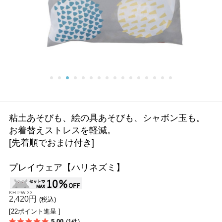
粘土あそびも、絵の具あそびも、シャボン玉も。
お着替えストレスを軽減。
[先着順でおまけ付き]
プレイウェア【ハリネズミ】
KH-PW-33
2,420円
(税込)
[22ポイント進呈 ]
5.00
(1件)