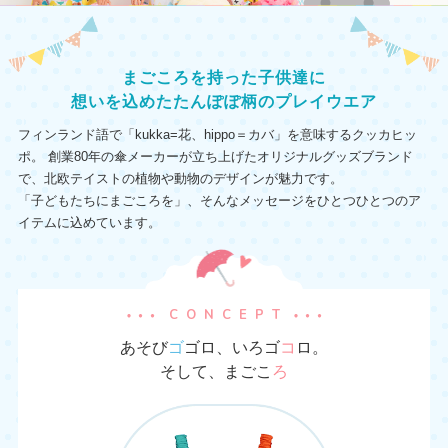
まごころを持った子供達に
想いを込めた
たんぽぽ柄のプレイウエア
フィンランド語で「kukka=花、hippo＝カバ」を意味するクッカヒッ
ポ。
創業80年の傘メーカーが立ち上げたオリジナルグッズブランド
で、北欧テイストの植物や動物のデザインが魅力です。
「子どもたちにまごころを」、そんなメッセージをひとつひとつのア
イテムに込めています。
CONCEPT
あそび
ゴ
ゴロ、いろゴ
コ
ロ。
そして、まごこ
ろ