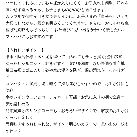
バーしてくれるので、砂や泥が入りにくく、お手入れも簡単。汚れを
気にせず遊べるから、お子さまものびのびと過ごせます。
カラフルで個性が引き立つデザインは、お子さまの「自分らしさ」を
大切にしながら、気分も明るくしてくれます。さらに、おしゃれな色
柄は写真映えもばっちり！ お外遊びの思い出をかわいく残したいマ
マ・パパにもおすすめです。
【うれしいポイント】
撥水・防汚仕様：水や泥を弾いて、汚れてもサッと拭くだけでOK
ゆったりシルエット：動きやすく、遊びを邪魔しない快適な着心地
袖口＆裾にゴム入り：砂や水の侵入を防ぎ、服の汚れをしっかりガー
ド
コンパクトに収納可能：軽くて持ち運びしやすいので、お出かけにも
便利
傘やレインウェアとコーディネート可能：お気に入りの柄で全身コー
デが楽しめる
兄弟姉妹とのリンクコーデも：おそろいデザインで、家族のお出かけ
がもっと楽しく
写真映えするおしゃれなデザイン：明るいカラーで、思い出の一枚も
かわいく