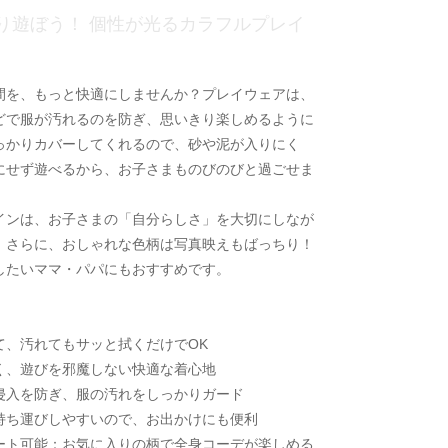
り遊ぼう！ 個性が光るカラフルプレイ
間を、もっと快適にしませんか？プレイウェアは、
どで服が汚れるのを防ぎ、思いきり楽しめるように
っかりカバーしてくれるので、砂や泥が入りにく
にせず遊べるから、お子さまものびのびと過ごせま
インは、お子さまの「自分らしさ」を大切にしなが
。さらに、おしゃれな色柄は写真映えもばっちり！
したいママ・パパにもおすすめです。
て、汚れてもサッと拭くだけでOK
く、遊びを邪魔しない快適な着心地
侵入を防ぎ、服の汚れをしっかりガード
持ち運びしやすいので、お出かけにも便利
ート可能：お気に入りの柄で全身コーデが楽しめる