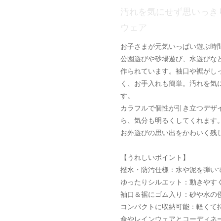
汚れを気にせず思いっき
ウェア
お子さまが元気いっぱい遊ぶ時
公園遊びや砂場遊び、水遊びな
作られています。袖口や裾がし
く、お手入れも簡単。汚れを気
す。
カラフルで個性が引き立つデザ
ら、気分も明るくしてくれます
お外遊びの思い出をかわいく残
【うれしいポイント】
撥水・防汚仕様：水や泥を弾い
ゆったりシルエット：動きやす
袖口＆裾にゴム入り：砂や水の
コンパクトに収納可能：軽くて
傘やレインウェアとコーディネ