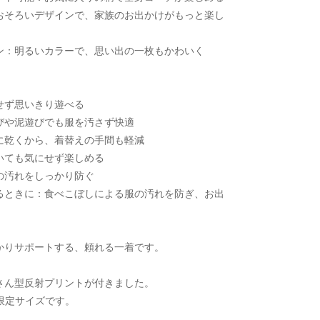
おそろいデザインで、家族のお出かけがもっと楽し
ン：明るいカラーで、思い出の一枚もかわいく
せず思いきり遊べる
びや泥遊びでも服を汚さず快適
に乾くから、着替えの手間も軽減
いても気にせず楽しめる
の汚れをしっかり防ぐ
るときに：食べこぼしによる服の汚れを防ぎ、お出
かりサポートする、頼れる一着です。
さん型反射プリントが付きました。
プ限定サイズです。