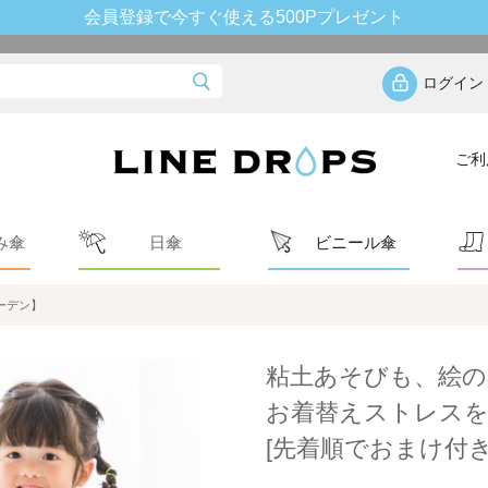
会員登録で今すぐ使える500Pプレゼント
ログイン
ご利
み傘
日傘
ビニール傘
ーデン】
粘土あそびも、絵の
お着替えストレスを
[先着順でおまけ付き