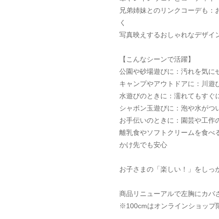
兄弟姉妹とのリンクコーデも：
く
写真映えするおしゃれなデザイ
【こんなシーンで活躍】
公園や砂場遊びに：汚れを気に
キャンプやアウトドアに：川遊
水遊びのときに：濡れてもすぐ
シャボン玉遊びに：泡や水がつ
お手伝いのときに：園芸や工作
離乳食やソフトクリームを食べ
かけ先でも安心
お子さまの「楽しい！」をしっ
商品リニューアルで左胸にカバ
※100cmはオンラインショッ