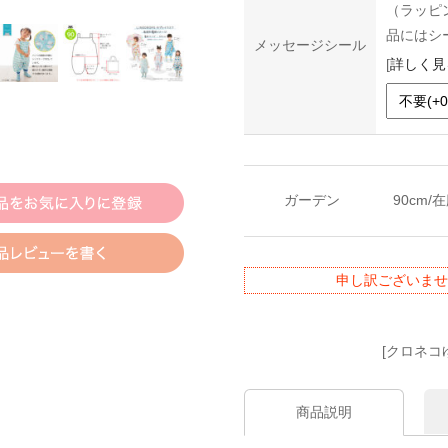
（ラッピ
品にはシ
メッセージシール
[
詳しく見
ガーデン
90cm/
申し訳ございませ
[クロネコ
商品説明