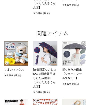
【ぺったんさくら
￥3,300（税込）
んぼ】
￥2,420（税込）
関連アイテム
くまのマックス
[会員限定ないしょ
折りたたみ雨傘
SALE]雨晴兼用折
【ジョー・クー
￥4,290（税込）
りたたみ雨傘
ル/4カラー】
【ぺったんさくら
￥3,300（税込）
んぼ】
￥2,420（税込）