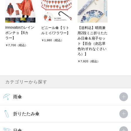
innovatorのレイン
ビニール傘【リト
【送料込】晴雨兼
ポンチョ【6カ
ルミイ/フラワー】
用2段ミニ折りたた
ラー】
み日傘＆扇子セッ
￥1,980（税込）
ト【百合（勿忘草
￥7,700（税込）
色/わすれなぐさい
ろ）】
￥7,920（税込）
カテゴリーから探す
雨傘
折りたたみ傘
日傘