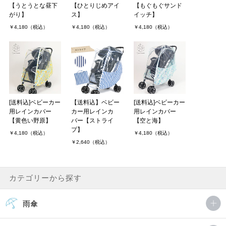
【うとうとな昼下
【ひとりじめアイ
【もぐもぐサンド
がり】
ス】
イッチ】
￥4,180（税込）
￥4,180（税込）
￥4,180（税込）
[送料込]ベビーカー
【送料込】ベビー
[送料込]ベビーカー
用レインカバー
カー用レインカ
用レインカバー
【黄色い野原】
バー【ストライ
【空と海】
プ】
￥4,180（税込）
￥4,180（税込）
￥2,640（税込）
カテゴリーから探す
雨傘