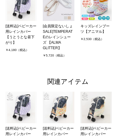
[送料込]ベビーカー
[会員限定ないしょ
キッズレインブー
用レインカバー
SALE]TEMPERAT
ツ【アニマル】
【うとうとな昼下
Eのレインシュー
￥2,530（税込）
がり】
ズ 【ALMA
GLITTER】
￥4,180（税込）
￥5,720（税込）
関連アイテム
[送料込]ベビーカー
[送料込]ベビーカー
[送料込]ベビーカー
用レインカバー
用レインカバー
用レインカバー