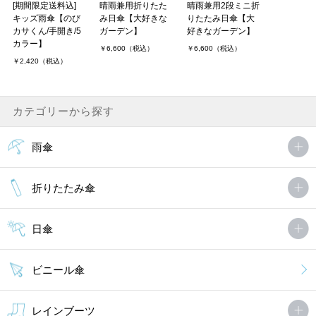
[期間限定送料込]
晴雨兼用折りたた
晴雨兼用2段ミニ折
キッズ雨傘【のび
み日傘【大好きな
りたたみ日傘【大
カサくん/手開き/5
ガーデン】
好きなガーデン】
カラー】
￥6,600（税込）
￥6,600（税込）
￥2,420（税込）
カテゴリーから探す
雨傘
折りたたみ傘
日傘
ビニール傘
レインブーツ