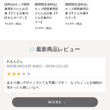
[送料込]キッズ晴雨
[期間限定送料込]
[期間限定送料込]
兼用折りたたみ日
キッズ晴雨兼用折
キッズ晴雨兼用日
傘【子ども日傘/大
りたたみ日傘【子
傘【子ども日傘/4
好きなガーデン】
ども日傘/4カ
カラー】
ラー】
￥4,620（税込）
￥2,970（税込）
￥2,970（税込）
最新商品レビュー
れもんさん
秋田県/40代/女性 投稿日：2023年11月13日
あまり無いデザインでとても可愛いです！...もうちょっとお値段が
安かったら嬉しいなー。
MORE