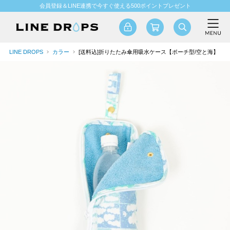
会員登録＆LINE連携で今すぐ使える500ポイントプレゼント
LINE DROPS
カラー
[送料込]折りたたみ傘用吸水ケース【ポーチ型/空と海】