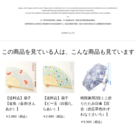
この商品を見ている人は、こんな商品も見ています
【送料込】扇子
【送料込】扇子
晴雨兼用2段ミニ折
【金魚（金赤/きん
【ビー玉（白藍/し
りたたみ日傘【百
あか）】
らあい）】
合（勿忘草色/わす
れなぐさいろ）】
￥2,980（税込）
￥2,980（税込）
￥5,500（税込）