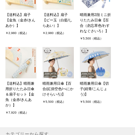
【送料込】扇子
【送料込】扇子
晴雨兼用2段ミニ折
【金魚（金赤/きん
【ビー玉（白藍/し
りたたみ日傘【百
あか）】
らあい）】
合（勿忘草色/わす
れなぐさいろ）】
￥2,980（税込）
￥2,980（税込）
￥5,500（税込）
【送料込】晴雨兼
晴雨兼用日傘【百
晴雨兼用日傘【切
用折りたたみ日傘
合(紅掛空色/べにか
子(紺青/こんじょ
＆扇子セット【金
けそらいろ)】
う)】
魚（金赤/きんあ
￥5,500（税込）
￥5,500（税込）
か）】
￥7,920（税込）
カテゴリーから探す