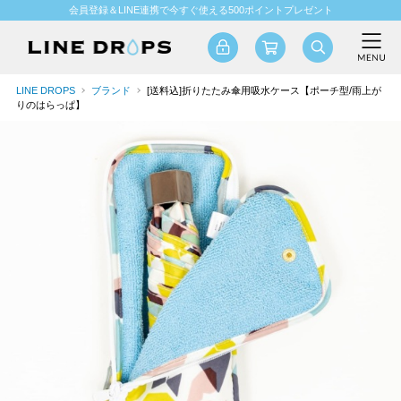
会員登録＆LINE連携で今すぐ使える500ポイントプレゼント
LINE DROPS
ブランド
[送料込]折りたたみ傘用吸水ケース【ポーチ型/雨上が
りのはらっぱ】