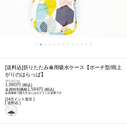
[送料込]折りたたみ傘用吸水ケース【ポーチ型/雨上
がりのはらっぱ】
TEC-KC-16
1,980円
(税込)
1,584円
会員特別価格
(税込)
会員価格で購入するにはログインが必要です
[14ポイント進呈 ]
[ 送料込 ]