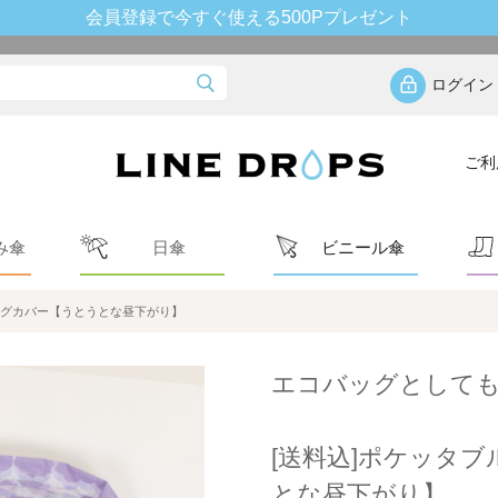
会員登録で今すぐ使える500Pプレゼント
ログイン
ご利
み傘
日傘
ビニール傘
ッグカバー【うとうとな昼下がり】
エコバッグとして
[送料込]ポケッタ
とな昼下がり】