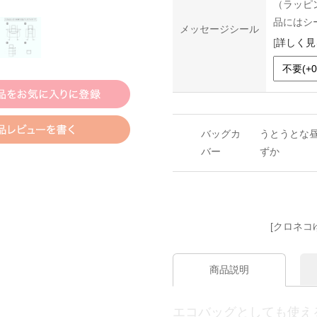
（ラッピ
品にはシ
メッセージシール
[
詳しく見
バッグカ
うとうとな昼
バー
ずか
[クロネコ
商品説明
エコバッグとしても使え