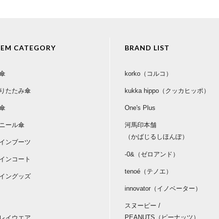
TEM CATEGORY
BRAND LIST
傘
korko（コルコ）
りたたみ傘
kukka hippo（クッカヒッポ）
傘
One's Plus
ニール傘
河馬印本舗
（かばじるしほんぽ）
インブーツ
-0&（ゼロアンド）
インコート
tenoé（テノエ）
イングッズ
innovator（イノベーター）
スヌーピー /
PEANUTS（ピーナッツ）
レイウエア