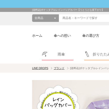
[送料込]ポケッタブルレインバッグカバー【うとうとな昼下がり】
ホーム
傘への想い
傘の選び方
雨傘
折りたた
LINE DROPS
ブランド
[送料込]ポケッタブルレインバ