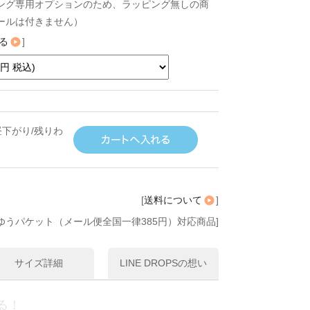
ング専用オプションのため、ラッピング無しの商
ールは付きません）
る
]
下がり/残りわ
[
送料について
]
ゆうパケット（メール便全国一律385円）対応商品]
サイズ詳細
LINE DROPSの想い
る！