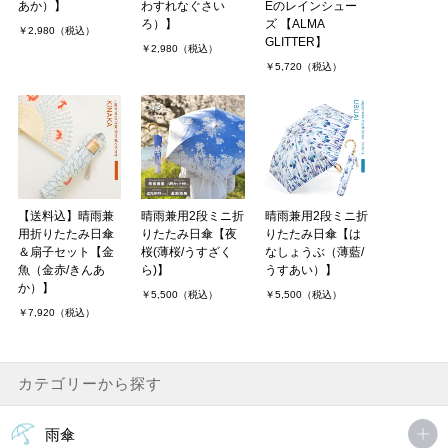
あか）】
わすれなぐさい
Eのレインシュー
ろ）】
ズ 【ALMA
￥2,980（税込）
GLITTER】
￥2,980（税込）
￥5,720（税込）
【送料込】晴雨兼
晴雨兼用2段ミニ折
晴雨兼用2段ミニ折
用折りたたみ日傘
りたたみ日傘【夜
りたたみ日傘【は
＆扇子セット【金
桜(薄桜/うすざく
なしょうぶ（薄藍/
魚（金赤/きんあ
ら)】
うすあい）】
か）】
￥5,500（税込）
￥5,500（税込）
￥7,920（税込）
カテゴリーから探す
雨傘