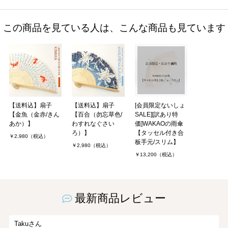
この商品を見ている人は、こんな商品も見ています
【送料込】扇子
【送料込】扇子
[会員限定ないしょ
【金魚（金赤/きん
【百合（勿忘草色/
SALE][訳あり特
あか）】
わすれなぐさい
価]WAKAOの雨傘
ろ）】
【タッセル付き合
￥2,980（税込）
板手元/スリム】
￥2,980（税込）
￥13,200（税込）
最新商品レビュー
Takuさん