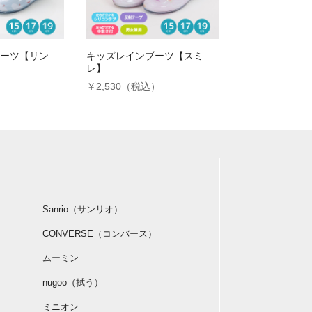
非公開
投稿日：2013年02月26日
ーツ【リン
キッズレインブーツ【スミ
レ】
）
￥2,530（税込）
非公開
投稿日：2012年12月06日
Sanrio（サンリオ）
CONVERSE（コンバース）
ムーミン
nugoo（拭う）
ミニオン