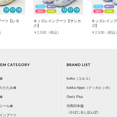
ブーツ【レモ
キッズレインブーツ【サンカ
キッズレインブ
。
ク】
ゴ】
込）
￥2,530（税込）
￥2,530（税込
TEM CATEGORY
BRAND LIST
す。
傘
korko（コルコ）
りたたみ傘
kukka hippo（クッカヒッポ）
傘
One's Plus
MORE
ニール傘
河馬印本舗
（かばじるしほんぽ）
インブーツ