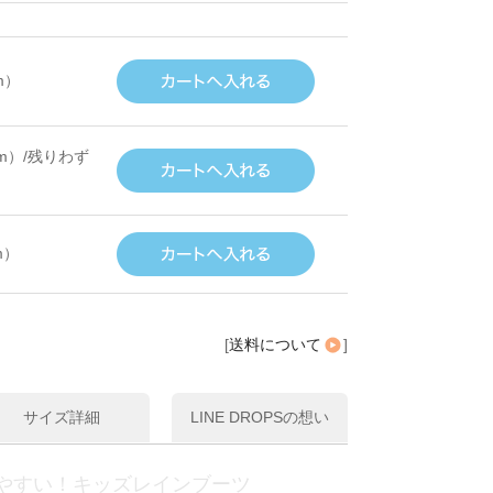
m）
m）/残りわず
m）
[
送料について
]
サイズ詳細
LINE DROPSの想い
やすい！キッズレインブーツ