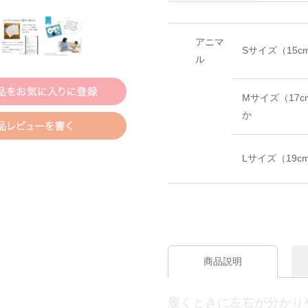
アニマ
Sサイズ（15c
ル
Mサイズ（17c
か
Lサイズ（19c
商品説明
履くときに左右が分かり