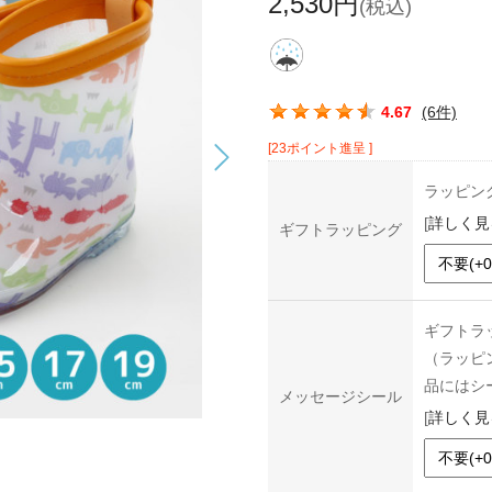
2,530円
(税込)
この商品の平均評価：
4.67
(6件)
[23ポイント進呈 ]
ラッピン
[
詳しく見
ギフトラッピング
ギフトラ
（ラッピ
品にはシ
メッセージシール
[
詳しく見