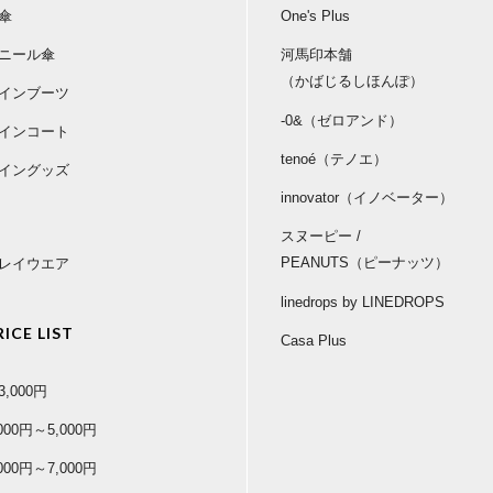
傘
One's Plus
ニール傘
河馬印本舗
（かばじるしほんぽ）
インブーツ
-0&（ゼロアンド）
インコート
tenoé（テノエ）
イングッズ
innovator（イノベーター）
スヌーピー /
PEANUTS（ピーナッツ）
レイウエア
linedrops by LINEDROPS
RICE LIST
Casa Plus
3,000円
,000円～5,000円
,000円～7,000円