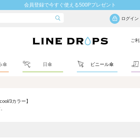
会員登録で今すぐ使える500Pプレゼント
ログイン
ご利
み傘
日傘
ビニール傘
ool/3カラー】
す。