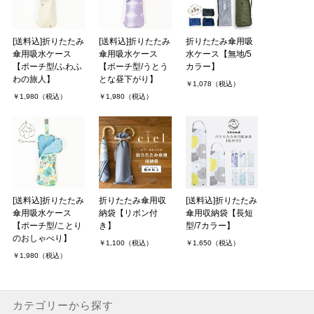
[送料込]折りたたみ
[送料込]折りたたみ
折りたたみ傘用吸
傘用吸水ケース
傘用吸水ケース
水ケース【無地/5
【ポーチ型/ふわふ
【ポーチ型/うとう
カラー】
わの旅人】
とな昼下がり】
￥1,078（税込）
￥1,980（税込）
￥1,980（税込）
[送料込]折りたたみ
折りたたみ傘用収
[送料込]折りたたみ
傘用吸水ケース
納袋【リボン付
傘用収納袋【長短
【ポーチ型/ことり
き】
型/7カラー】
のおしゃべり】
￥1,100（税込）
￥1,650（税込）
￥1,980（税込）
カテゴリーから探す