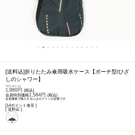
[送料込]折りたたみ傘用吸水ケース【ポーチ型/ひざ
しのシャワー】
TEC-KC-12
1,980円
(税込)
1,584円
会員特別価格
(税込)
会員価格で購入するにはログインが必要です
[14ポイント進呈 ]
[ 送料込 ]