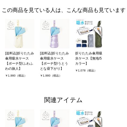
この商品を見ている人は、こんな商品も見ています
[送料込]折りたたみ
[送料込]折りたたみ
折りたたみ傘用吸
傘用吸水ケース
傘用吸水ケース
水ケース【無地/5
【ポーチ型/ふわふ
【ポーチ型/うとう
カラー】
わの旅人】
とな昼下がり】
￥1,078（税込）
￥1,980（税込）
￥1,980（税込）
関連アイテム