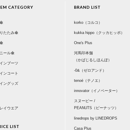
TEM CATEGORY
BRAND LIST
傘
korko（コルコ）
りたたみ傘
kukka hippo（クッカヒッポ）
傘
One's Plus
ニール傘
河馬印本舗
（かばじるしほんぽ）
インブーツ
-0&（ゼロアンド）
インコート
tenoé（テノエ）
イングッズ
innovator（イノベーター）
スヌーピー /
PEANUTS（ピーナッツ）
レイウエア
linedrops by LINEDROPS
RICE LIST
Casa Plus