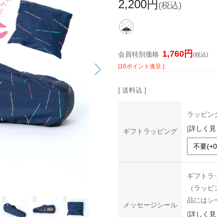
2,200円
(税込)
1,760円
会員特別価格
(税込)
[16ポイント進呈 ]
[ 送料込 ]
ラッピン
[
詳しく見
ギフトラッピング
ギフトラ
（ラッピ
品にはシ
メッセージシール
[
詳しく見