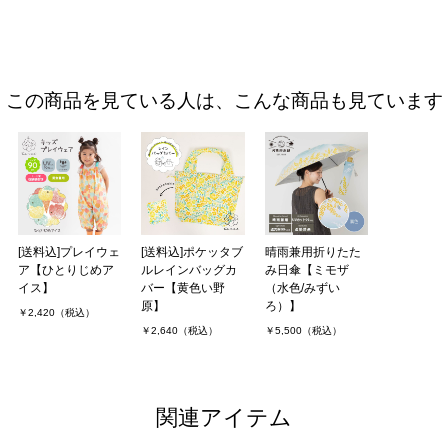
この商品を見ている人は、こんな商品も見ています
[送料込]プレイウェ
[送料込]ポケッタブ
晴雨兼用折りたた
ア【ひとりじめア
ルレインバッグカ
み日傘【ミモザ
イス】
バー【黄色い野
（水色/みずい
原】
ろ）】
￥2,420（税込）
￥2,640（税込）
￥5,500（税込）
関連アイテム