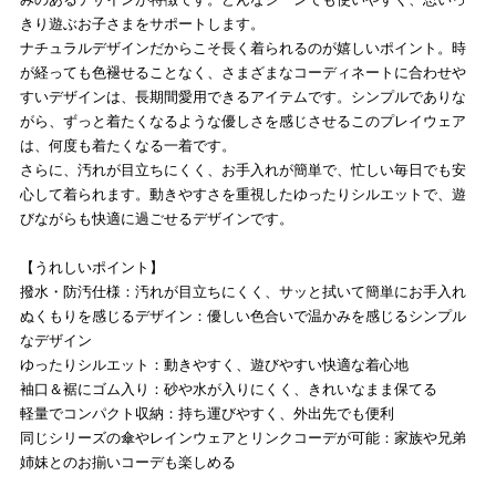
きり遊ぶお子さまをサポートします。
ナチュラルデザインだからこそ長く着られるのが嬉しいポイント。時
が経っても色褪せることなく、さまざまなコーディネートに合わせや
すいデザインは、長期間愛用できるアイテムです。シンプルでありな
がら、ずっと着たくなるような優しさを感じさせるこのプレイウェア
は、何度も着たくなる一着です。
さらに、汚れが目立ちにくく、お手入れが簡単で、忙しい毎日でも安
心して着られます。動きやすさを重視したゆったりシルエットで、遊
びながらも快適に過ごせるデザインです。
【うれしいポイント】
撥水・防汚仕様：汚れが目立ちにくく、サッと拭いて簡単にお手入れ
ぬくもりを感じるデザイン：優しい色合いで温かみを感じるシンプル
なデザイン
ゆったりシルエット：動きやすく、遊びやすい快適な着心地
袖口＆裾にゴム入り：砂や水が入りにくく、きれいなまま保てる
軽量でコンパクト収納：持ち運びやすく、外出先でも便利
同じシリーズの傘やレインウェアとリンクコーデが可能：家族や兄弟
姉妹とのお揃いコーデも楽しめる