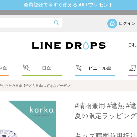
会員登録で今すぐ使える500Pプレゼント
ログイン
ご利
み傘
日傘
ビニール傘
折りたたみ日傘【子ども日傘/大好きなガーデン】
#晴雨兼用 #遮熱 #遮
夏の限定ラッピング
キッズ晴雨兼用折り