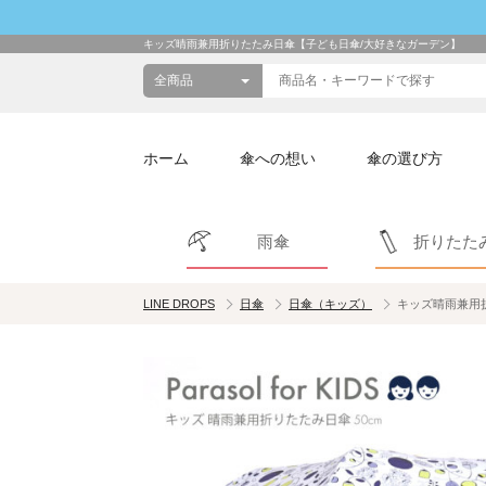
キッズ晴雨兼用折りたたみ日傘【子ども日傘/大好きなガーデン】
ホーム
傘への想い
傘の選び方
雨傘
折りたた
LINE DROPS
日傘
日傘（キッズ）
キッズ晴雨兼用