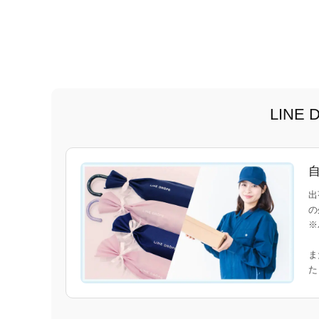
LIN
出
の
※
ま