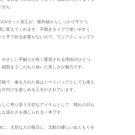
ません。
のUVカット加工が、紫外線からしっかり守りつ
間に変えてくれます。手開きタイプで使いやすく、
キと手で折る必要がないので、ワンアクションでス
、やさしい手触りが長く愛用される理由のひとつ。
、細部までこだわり抜いた美しさが魅力です。
可能で、傘を入れた後はトートバッグとしても使え
お片付けを楽しめる工夫がされています。
らしに寄り添う大切なアイテムとして、晴れの日も
んな温かさを感じられる一本です。
物に。大切な人の毎日に、北欧の優しいぬくもりを