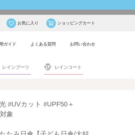
お気に入り
ショッピングカート
用ガイド
よくある質問
お問い合わせ
レインブーツ
レインコート
光 #UVカット #UPF50＋
対象
たたみ日傘【子ども日傘/大好