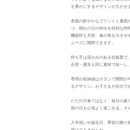
を豊かにするデザインが欠かせ
表面の鮮やかなプリントと裏面
つ、晴れの日の外出を特別な時
機能性も充実。傘の骨をポキポ
ムーズに開閉できます。
持ち手は温かみのある合板製で
石突・露先も同じ素材で統一し
専用の収納袋はボタンで開閉が
るデザイン。お子さまが自分で
ただの日傘ではなく、毎日の暮
雨の日も心地よく過ごせる。そ
入学祝いや誕生日、季節の贈り
届けてみませんか。