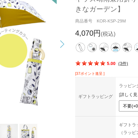
きなガーデン】
商品番号 KOR-KSP-29M
4,070円
(税込)
この商品の平均評価：
5.00
(3件)
[37ポイント進呈 ]
ラッピン
[
詳しく見
ギフトラッピング
ギフトラ
（ラッピ