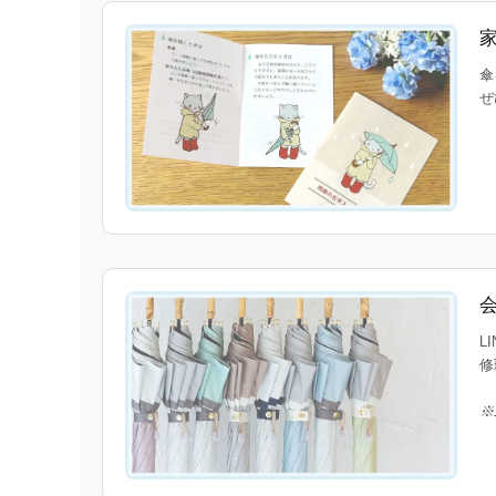
傘
ぜ
L
修
※