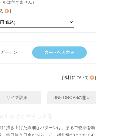
ールは付きません）
る
]
なガーデン
[
送料について
]
サイズ詳細
LINE DROPSの想い
ぬくもりとやさしさを
寧に描き上げた繊細なパターンは、まるで物語を紡
現。毎日使う日傘だからこそ、機能性だけでなく心