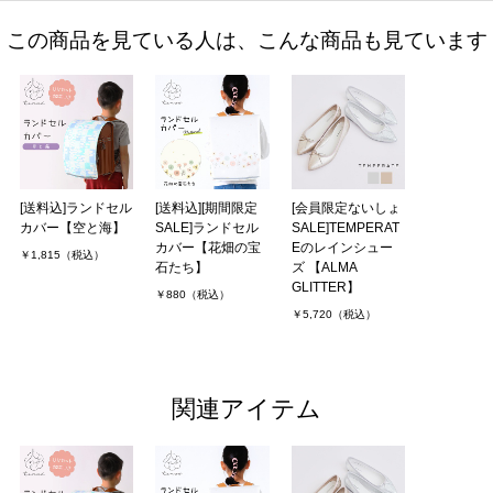
この商品を見ている人は、こんな商品も見ています
[送料込]ランドセル
[送料込][期間限定
[会員限定ないしょ
カバー【空と海】
SALE]ランドセル
SALE]TEMPERAT
カバー【花畑の宝
Eのレインシュー
￥1,815（税込）
石たち】
ズ 【ALMA
GLITTER】
￥880（税込）
￥5,720（税込）
関連アイテム