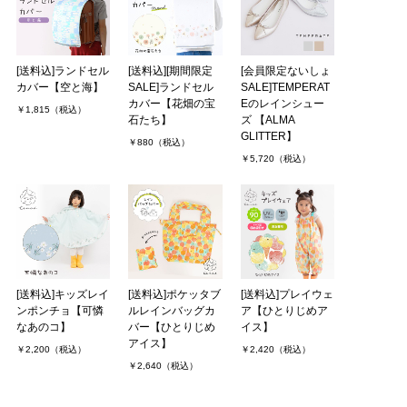
[送料込]ランドセル
[送料込][期間限定
[会員限定ないしょ
カバー【空と海】
SALE]ランドセル
SALE]TEMPERAT
カバー【花畑の宝
Eのレインシュー
￥1,815（税込）
石たち】
ズ 【ALMA
GLITTER】
￥880（税込）
￥5,720（税込）
[送料込]キッズレイ
[送料込]ポケッタブ
[送料込]プレイウェ
ンポンチョ【可憐
ルレインバッグカ
ア【ひとりじめア
なあのコ】
バー【ひとりじめ
イス】
アイス】
￥2,200（税込）
￥2,420（税込）
￥2,640（税込）