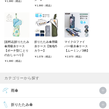
￥1,980（税込）
￥1,980（税込）
[送料込]折りたたみ
折りたたみ傘用吸
マイクロファイ
傘用吸水ケース
水ケース【無地/5
バー吸水傘ケース
【ポーチ型/ことり
カラー】
【ムーミン／3柄】
のおしゃべり】
￥1,078（税込）
￥2,970（税込）
￥1,980（税込）
カテゴリーから探す
雨傘
折りたたみ傘