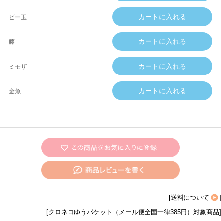
ビー玉
藤
ミモザ
金魚
[
送料について
]
[クロネコゆうパケット（メール便全国一律385円）対象商品]