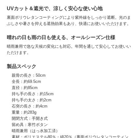
UVカット＆遮光で、涼しく安心な使い心地
裏面ポリウレタンコーティングにより紫外線をしっかり遮断。光のま
ぶしさや暑さを抑える遮熱効果もあり、快適にお使いいただけます。
晴れの日も雨の日も使える、オールシーズン仕様
晴雨兼用で急な天候の変化にも対応。年間を通して安心してお使いい
ただけます。
製品スペック
親骨の長さ：50cm
全長：約69.5cm
直径：約85cm
持ち手の長さ：約15cm
持ち手の太さ：約2cm
石突の長さ：約4cm
重量：約283g
開閉方式：手開き式
留め具：寒竹ボタン
晴雨兼用（はっ水加工済）
素材：ポリエステル80％・綿20％（裏面ポリウレタンコーティン