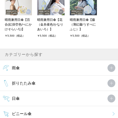
晴雨兼用日傘【百
晴雨兼用日傘【花
晴雨兼用日傘【藤
合(紅掛空色/べにか
（金糸雀色/かなり
（薄紅藤/うすべに
けそらいろ)】
あいろ）】
ふじ）】
￥5,500（税込）
￥5,500（税込）
￥5,500（税込）
カテゴリーから探す
雨傘
折りたたみ傘
日傘
ビニール傘