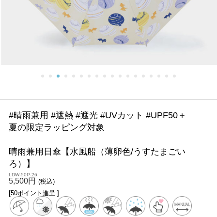
#晴雨兼用 #遮熱 #遮光 #UVカット #UPF50＋
夏の限定ラッピング対象
晴雨兼用日傘【水風船（薄卵色/うすたまごい
ろ）】
LDW-50P-26
5,500円
(税込)
[50ポイント進呈 ]