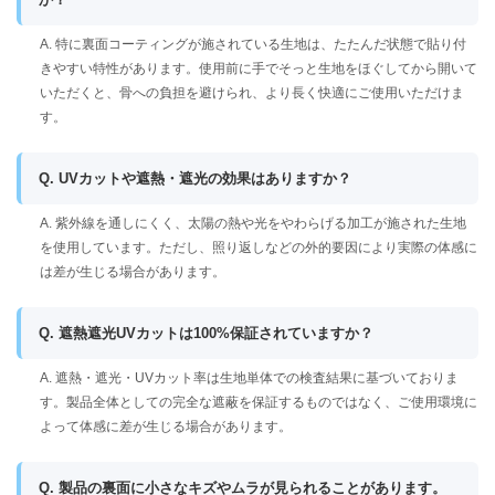
A. 特に裏面コーティングが施されている生地は、たたんだ状態で貼り付
きやすい特性があります。使用前に手でそっと生地をほぐしてから開いて
いただくと、骨への負担を避けられ、より長く快適にご使用いただけま
す。
Q. UVカットや遮熱・遮光の効果はありますか？
A. 紫外線を通しにくく、太陽の熱や光をやわらげる加工が施された生地
を使用しています。ただし、照り返しなどの外的要因により実際の体感に
は差が生じる場合があります。
Q. 遮熱遮光UVカットは100%保証されていますか？
A. 遮熱・遮光・UVカット率は生地単体での検査結果に基づいておりま
す。製品全体としての完全な遮蔽を保証するものではなく、ご使用環境に
よって体感に差が生じる場合があります。
Q. 製品の裏面に小さなキズやムラが見られることがあります。