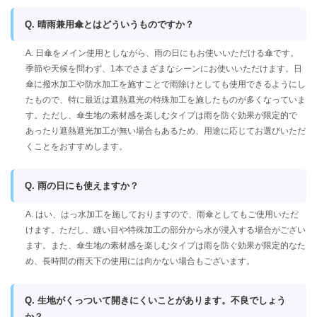
Q. 晴雨兼用傘とはどういうものですか？
A. 日傘をメイン使用としながら、雨の日にもお使いいただける傘です。
季節や天候を問わず、1本でさまざまなシーンにお使いいただけます。日
傘に撥水加工や防水加工を施すことで雨除けとしても使用できるようにし
たもので、特に最近は遮熱遮光の特殊加工を施したものが多くなっていま
す。ただし、傘生地の素材感を楽しむタイプは雨を防ぐ効果が限定的で
あったり遮熱遮光加工が無い場合もあるため、用途に応じてお選びいただ
くことをおすすめします。
Q. 雨の日にも使えますか？
A. はい、はっ水加工を施しておりますので、雨傘としてもご使用いただ
けます。ただし、縫い目や特殊加工の部分から水が浸入する場合がござい
ます。また、傘生地の素材感を楽しむタイプは雨を防ぐ効果が限定的なた
め、長時間の雨天下の使用には向かない場合もございます。
Q. 生地がくっついて開きにくいことがあります。不良でしょう
か？