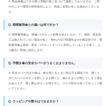
A. 商品画像はできる限り実物の色に近づけて撮影しておりますが、ご覧
のモニター環境や照明条件により、色味に差異が生じる場合がございま
す。
Q. 雨晴兼用傘との違いは何ですか？
A. 雨晴兼用傘は「雨傘にUVカット効果を加えたもの」で、遮熱・遮光加
工は施されていない場合が多く、晴れの日の快適性はやや限定的です。晴
雨兼用傘は遮熱・遮光・UVカットすべてに対応していることが多く、よ
り幅広い用途に対応します。
Q. 手開き傘の安全カバーがうまく止まりません。
A. 安全カバー付きの傘は、傘を閉じるときに指を守る構造です。開くと
きにカバーのボタンを押したまま開くと、傘が止まらず閉じてしまう場合
があります。開く際はボタンを押さずに、ロクロ部分を持ってゆっくり開
いてください。
Q. ラッピングや熨斗はできますか？