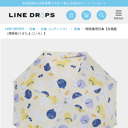
会員登録＆LINE連携で今すぐ使える500ポイントプレゼント
LINE DROPS
日傘
日傘（レディース）
長傘
晴雨兼用日傘【水風船
（薄卵色/うすたまごいろ）】