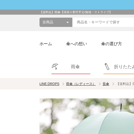
【送料込】雨傘【深張り寒竹手元/無地・ストライプ】
ホーム
傘への想い
傘の選び方
雨傘
折りたた
LINE DROPS
雨傘（レディース）
長傘
【送料込】