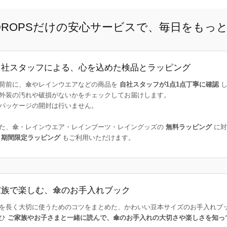
E DROPSだけの安心サービスで、毎日をもっ
自社スタッフによる、心を込めた検品とラッピング
荷前に、傘やレインウエアなどの商品を
自社スタッフが1点1点丁寧に確認
し
外装の汚れや破損がないかをチェックしてお届けします。
パッケージの開封は行いません。
た、傘・レインウエア・レインブーツ・レイングッズの
無料ラッピング
に対
た
期間限定ラッピング
もご利用いただけます。
家族で楽しむ、傘のお手入れブック
を長く大切に使うためのコツをまとめた、かわいい豆本サイズのお手入れブ
ひ
ご家族やお子さまと一緒に読んで、傘のお手入れの大切さや楽しさを知っ