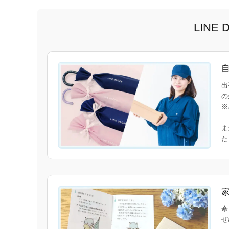
LIN
出
の
※
ま
傘
ぜ