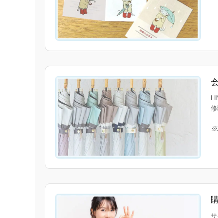
L
修
※
サ