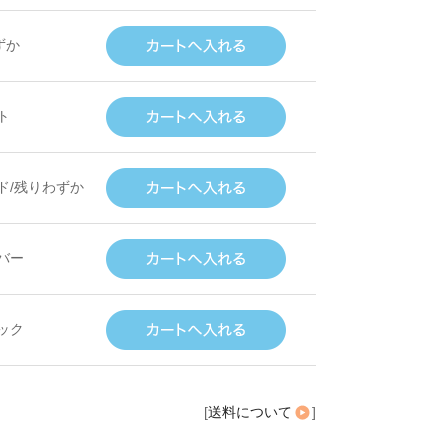
ずか
ト
ド/残りわずか
バー
ック
[
送料について
]