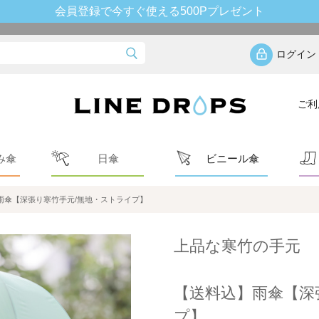
会員登録で今すぐ使える500Pプレゼント
ログイン
ご利
み傘
日傘
ビニール傘
雨傘【深張り寒竹手元/無地・ストライプ】
上品な寒竹の手元
【送料込】雨傘【深
プ】