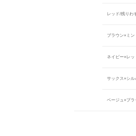
レッド/残りわ
ブラウン×ミン
ネイビー×レッ
サックス×シル
ベージュ×ブラ