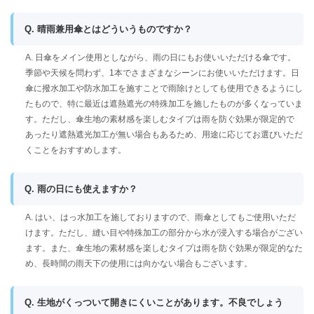
Q. 晴雨兼用傘とはどういうものですか？
A. 日傘をメイン使用としながら、雨の日にもお使いいただける傘です。
季節や天候を問わず、1本でさまざまなシーンにお使いいただけます。日
傘に撥水加工や防水加工を施すことで雨除けとしても使用できるようにし
たもので、特に最近は遮熱遮光の特殊加工を施したものが多くなっていま
す。ただし、傘生地の素材感を楽しむタイプは雨を防ぐ効果が限定的で
あったり遮熱遮光加工が無い場合もあるため、用途に応じてお選びいただ
くことをおすすめします。
Q. 雨の日にも使えますか？
A. はい、はっ水加工を施しておりますので、雨傘としてもご使用いただ
けます。ただし、縫い目や特殊加工の部分から水が浸入する場合がござい
ます。また、傘生地の素材感を楽しむタイプは雨を防ぐ効果が限定的なた
め、長時間の雨天下の使用には向かない場合もございます。
Q. 生地がくっついて開きにくいことがあります。不良でしょう