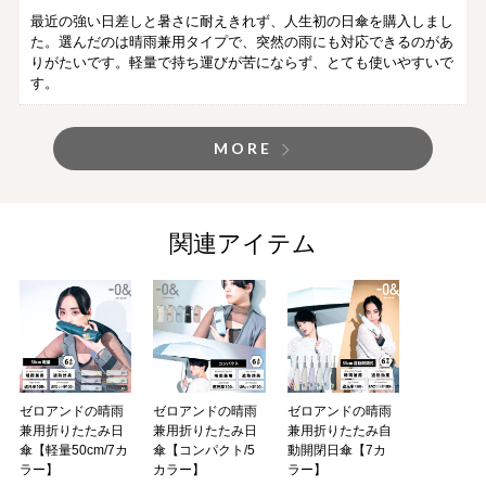
最近の強い日差しと暑さに耐えきれず、人生初の日傘を購入しまし
た。選んだのは晴雨兼用タイプで、突然の雨にも対応できるのがあ
りがたいです。軽量で持ち運びが苦にならず、とても使いやすいで
す。
MORE
関連アイテム
ゼロアンドの晴雨
ゼロアンドの晴雨
ゼロアンドの晴雨
兼用折りたたみ日
兼用折りたたみ日
兼用折りたたみ自
傘【軽量50cm/7カ
傘【コンパクト/5
動開閉日傘【7カ
ラー】
カラー】
ラー】