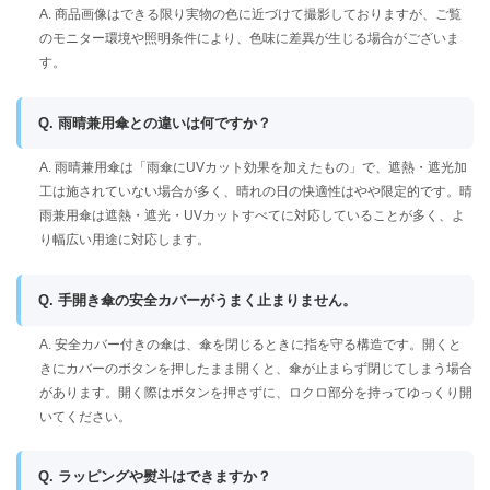
A. 商品画像はできる限り実物の色に近づけて撮影しておりますが、ご覧
のモニター環境や照明条件により、色味に差異が生じる場合がございま
す。
Q. 雨晴兼用傘との違いは何ですか？
A. 雨晴兼用傘は「雨傘にUVカット効果を加えたもの」で、遮熱・遮光加
工は施されていない場合が多く、晴れの日の快適性はやや限定的です。晴
雨兼用傘は遮熱・遮光・UVカットすべてに対応していることが多く、よ
り幅広い用途に対応します。
Q. 手開き傘の安全カバーがうまく止まりません。
A. 安全カバー付きの傘は、傘を閉じるときに指を守る構造です。開くと
きにカバーのボタンを押したまま開くと、傘が止まらず閉じてしまう場合
があります。開く際はボタンを押さずに、ロクロ部分を持ってゆっくり開
いてください。
Q. ラッピングや熨斗はできますか？