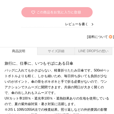
レビューを書く
[
送料について
]
商品説明
サイズ詳細
LINE DROPSの想い
旅行に、仕事に、いつもそばにある日傘
バッグに入れてもかさばらない、軽量折りたたみ日傘です。500mlペッ
トボトルよりも軽く、しかも細いため、毎日持ち歩いても負担が少な
いのがポイント。傘の骨をポキポキと手で折る必要がないので、ワン
アクションでスムーズに開閉できます。共袋の間口が大きく開くの
で、傘の出し入れもスムーズです。
UVカット率100％・遮光率100％・遮熱効果ありの生地を使用している
ので、夏の紫外線対策・暑さ対策に活躍します。
※JIS L 1095/1055A法での検査結果。照り返しなどの外的要因の影響