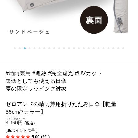
#晴雨兼用 #遮熱 #完全遮光 #UVカット
雨傘としても使える日傘
夏の限定ラッピング対象
ゼロアンドの晴雨兼用折りたたみ日傘【軽量
55cm/7カラー】
LDB-LW55PM
3,960円
(税込)
[36ポイント進呈 ]
5.00
(2件)