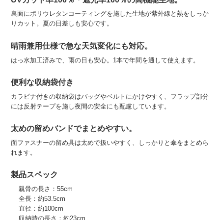
裏面にポリウレタンコーティングを施した生地が紫外線と熱をしっか
りカット。夏の日差しも安心です。
晴雨兼用仕様で急な天気変化にも対応。
はっ水加工済みで、雨の日も安心。1本で年間を通して使えます。
便利な収納袋付き
カラビナ付きの収納袋はバッグやベルトにかけやすく、フラップ部分
には反射テープを施し夜間の安全にも配慮しています。
太めの留めバンドでまとめやすい。
面ファスナーの留め具は太めで扱いやすく、しっかりと傘をまとめら
れます。
製品スペック
親骨の長さ：55cm
全長：約53.5cm
直径：約100cm
収納時の長さ：約23cm