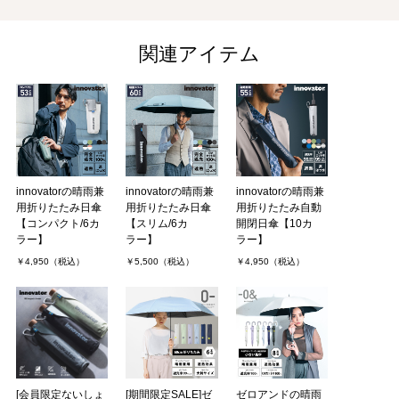
ひろさん（1件）
購入者
非公開 投稿日：2026年03月27日
関連アイテム
某ショッピングサイトで傘を買おうとしてたけど、微妙なのしかな
く妥協しようか悩んでた時にこちらの傘を発見。値段もリーズナブ
ルなのに作りや保証がしっかりしてそうだったので迷わず購入。届
いた商品もかなり作り．．．
オーシャンベアさん（1件）
購入者
innovatorの晴雨兼
innovatorの晴雨兼
innovatorの晴雨兼
神奈川県/50代/男性 投稿日：2026年03月11日
用折りたたみ日傘
用折りたたみ日傘
用折りたたみ自動
【コンパクト/6カ
【スリム/6カ
開閉日傘【10カ
ラー】
ラー】
ラー】
雨専用の同型の傘を愛用していました。
￥4,950（税込）
￥5,500（税込）
￥4,950（税込）
壊れてしまったため、今度は晴雨兼用のこの傘を購入させていただ
きました。
傘の留め具がスナップボタン(というんですかね)からマジックテー
プに変わってしまったのは、少々．．．
たまリンさん（1件）
購入者
非公開 投稿日：2026年02月03日
[会員限定ないしょ
[期間限定SALE]ゼ
ゼロアンドの晴雨