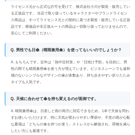
ライセンス元から正式な許可を受けて、株式会社小川が製造・販売してい
る正規品です。 当店で取り扱っているキャラクターやブランドライセン
ス商品は、すべてライセンス元との契約に基づき製造・販売している正規
品です。模倣品や非正規ルートの商品は一切取り扱っておりませんので、
安心してご利用ください。
Q. 男性でも日傘（晴雨兼用傘）を使ってもいいのでしょうか？
A. もちろんです。近年は「熱中症対策」や「日焼け予防」を目的に、男
性の間でも晴雨兼用傘を使う方が増えています。ビジネスシーンでも違和
感のないシンプルなデザインの傘が多数あり、持ち歩きやすい折りたたみ
タイプも人気です。
Q. 天候に合わせて傘を持ち変えるのが面倒です。
A. 晴雨兼用傘は、日差しと雨の両方に対応できるため、1本で天候を問わ
ずお使いいただけます。特に天気が変わりやすい季節や、不意の雨が心配
な夏場は「どちらの傘を持つか迷う」ストレスから解放され、荷物を減ら
したい方にも最適です。