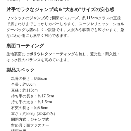
片手でラクなジャンプ式＆“大きめ”サイズの安心感
ワンタッチの
ジャンプ式
で開閉がスムーズ。約
113cm
クラスの直径
で肩まわりまでしっかりカバーしやすく、スーツやリュック、ショル
ダーバッグも濡れにくい設計です。人混みや駅前でも広げやすく、急
なにわか雨にも素早く対応できます。
裏面コーティング
生地裏面には
ポリウレタンコーティング
を施し、遮光性・耐久性・
はっ水性のバランスを高めています。
製品スペック
親骨の長さ：約65cm
全長：約88cm
直径：約113cm
持ち手の長さ：約17.5cm
持ち手の太さ：約1.5cm
石突の長さ：約5.5cm
重さ：約587g（本体のみ）
開閉方式：ジャンプ式
留め具：面ファスナー