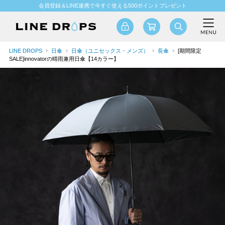
会員登録＆LINE連携で今すぐ使える500ポイントプレゼント
LINE DROPS
日傘
日傘（ユニセックス・メンズ）
長傘
[期間限定
SALE]innovatorの晴雨兼用日傘【14カラー】