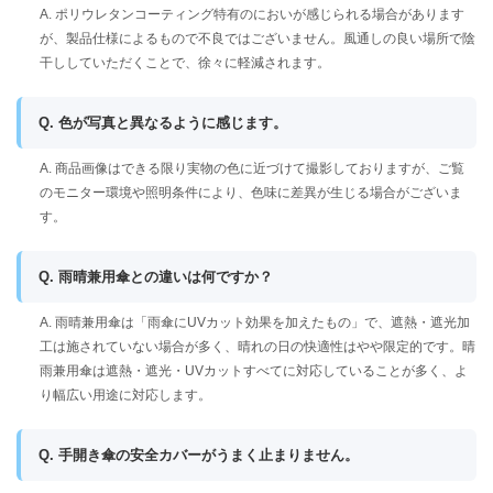
A. ポリウレタンコーティング特有のにおいが感じられる場合があります
が、製品仕様によるもので不良ではございません。風通しの良い場所で陰
干ししていただくことで、徐々に軽減されます。
Q. 色が写真と異なるように感じます。
A. 商品画像はできる限り実物の色に近づけて撮影しておりますが、ご覧
のモニター環境や照明条件により、色味に差異が生じる場合がございま
す。
Q. 雨晴兼用傘との違いは何ですか？
A. 雨晴兼用傘は「雨傘にUVカット効果を加えたもの」で、遮熱・遮光加
工は施されていない場合が多く、晴れの日の快適性はやや限定的です。晴
雨兼用傘は遮熱・遮光・UVカットすべてに対応していることが多く、よ
り幅広い用途に対応します。
Q. 手開き傘の安全カバーがうまく止まりません。