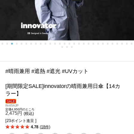
#晴雨兼用 #遮熱 #遮光 #UVカット
[期間限定SALE]innovatorの晴雨兼用日傘【14カ
ラー】
IN-65AJP
定価4,950円のところ
2,475円
(税込)
[23ポイント進呈 ]
4.78
(18件)