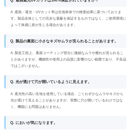
Q. 遮熱遮光UVカットは100%保証されていますか？
A. 遮熱・遮光・UVカット率は生地単体での検査結果に基づいておりま
す。製品全体としての完全な遮蔽を保証するものではなく、ご使用環境に
よって体感に差が生じる場合があります。
Q. 製品の裏面に小さなキズやムラが見られることがあります。
A. 製造工程上、裏面コーティング部分に微細なムラや擦れが見られるこ
とがありますが、機能性や使用上の品質に影響のない範囲であり、不良品
ではございません。
Q. 光が透けて穴が開いているように見えます。
A. 遮光性の高い生地を使用している場合、ごくわずかなムラやキズから
光が透けて見えることがありますが、実際に穴が開いているわけではな
く、機能にも問題はありません。
Q. においが気になります。