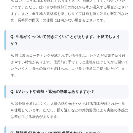
A. はい、はっ水加工を施しておりますので、雨傘としてもご使用いただ
けます。ただし、縫い目や特殊加工の部分から水が浸入する場合がござい
ます。また、傘生地の素材感を楽しむタイプは雨を防ぐ効果が限定的なた
め、長時間の雨天下の使用には向かない場合もございます。
Q. 生地がくっついて開きにくいことがあります。不良でしょう
か？
A. 特に裏面コーティングが施されている生地は、たたんだ状態で貼り付
きやすい特性があります。使用前に手でそっと生地をほぐしてから開いて
いただくと、骨への負担を避けられ、より長く快適にご使用いただけま
す。
Q. UVカットや遮熱・遮光の効果はありますか？
A. 紫外線を通しにくく、太陽の熱や光をやわらげる加工が施された生地
を使用しています。ただし、照り返しなどの外的要因により実際の体感に
は差が生じる場合があります。