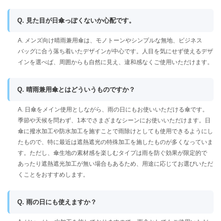
Q. 見た目が日傘っぽくないか心配です。
A. メンズ向け晴雨兼用傘は、モノトーンやシンプルな無地、ビジネス
バッグに合う落ち着いたデザインが中心です。人目を気にせず使えるデザ
インを選べば、周囲からも自然に見え、違和感なくご使用いただけます。
Q. 晴雨兼用傘とはどういうものですか？
A. 日傘をメイン使用としながら、雨の日にもお使いいただける傘です。
季節や天候を問わず、1本でさまざまなシーンにお使いいただけます。日
傘に撥水加工や防水加工を施すことで雨除けとしても使用できるようにし
たもので、特に最近は遮熱遮光の特殊加工を施したものが多くなっていま
す。ただし、傘生地の素材感を楽しむタイプは雨を防ぐ効果が限定的で
あったり遮熱遮光加工が無い場合もあるため、用途に応じてお選びいただ
くことをおすすめします。
Q. 雨の日にも使えますか？