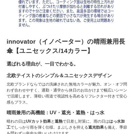
innovator（イノベーター）の晴雨兼用長
傘【ユニセックス/14カラー】
選ばれる理由が、一目でわかる。
北欧テイストのシンプル＆ユニセックスデザイン
北欧ブランドならではの洗練された無地カラーが魅力。オン・オフ問
わず合わせやすく、通勤・通学から休日のお出かけまで幅広いシーン
で活躍します。薄暗い雨道で視認性を高めるリフレクター付きで安心
感もプラス。
晴雨兼用の高機能：UV・遮光・遮熱・はっ水
晴れの日は
UVカット効果
と
遮熱
で日差し対策に、雨の日は
はっ水加
工
でしっかり雨を弾く仕様。まぶしさを抑える
遮光効果
も備え、季節
を問わず一年中お使いいただけます。