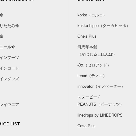
傘
korko（コルコ）
りたたみ傘
kukka hippo（クッカヒッポ）
傘
One's Plus
ニール傘
河馬印本舗
（かばじるしほんぽ）
インブーツ
-0&（ゼロアンド）
インコート
tenoé（テノエ）
イングッズ
innovator（イノベーター）
スヌーピー /
PEANUTS（ピーナッツ）
レイウエア
linedrops by LINEDROPS
RICE LIST
Casa Plus