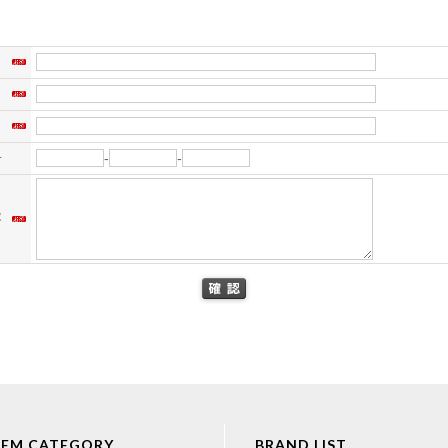
名
ス
）
号
-
-
容
TEM CATEGORY
BRAND LIST