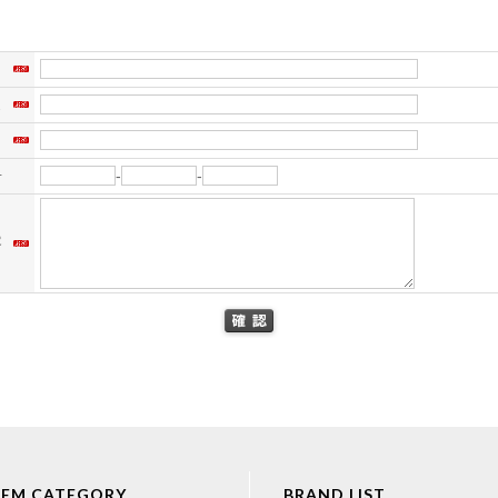
名
ス
）
号
-
-
容
TEM CATEGORY
BRAND LIST