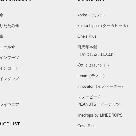
傘
korko（コルコ）
りたたみ傘
kukka hippo（クッカヒッポ）
傘
One's Plus
ニール傘
河馬印本舗
（かばじるしほんぽ）
インブーツ
-0&（ゼロアンド）
インコート
tenoé（テノエ）
イングッズ
innovator（イノベーター）
スヌーピー /
PEANUTS（ピーナッツ）
レイウエア
linedrops by LINEDROPS
RICE LIST
Casa Plus