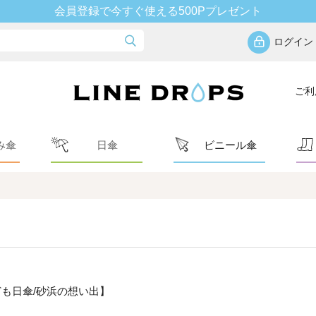
会員登録で今すぐ使える500Pプレゼント
ログイン
ご利
み傘
日傘
ビニール傘
ども日傘/砂浜の想い出】