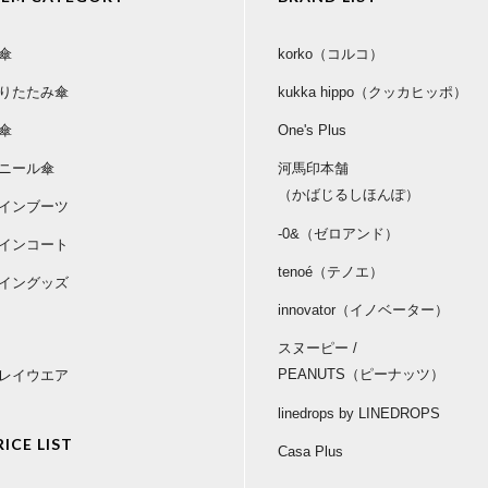
傘
korko（コルコ）
りたたみ傘
kukka hippo（クッカヒッポ）
傘
One's Plus
ニール傘
河馬印本舗
（かばじるしほんぽ）
インブーツ
-0&（ゼロアンド）
インコート
tenoé（テノエ）
イングッズ
innovator（イノベーター）
スヌーピー /
PEANUTS（ピーナッツ）
レイウエア
linedrops by LINEDROPS
RICE LIST
Casa Plus