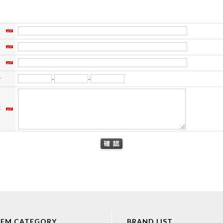
名
ス
）
号
-
-
容
TEM CATEGORY
BRAND LIST