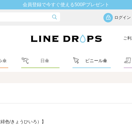
会員登録で今すぐ使える500Pプレゼント
ログイン
ご利
み傘
日傘
ビニール傘
緋色/きょうひいろ）】