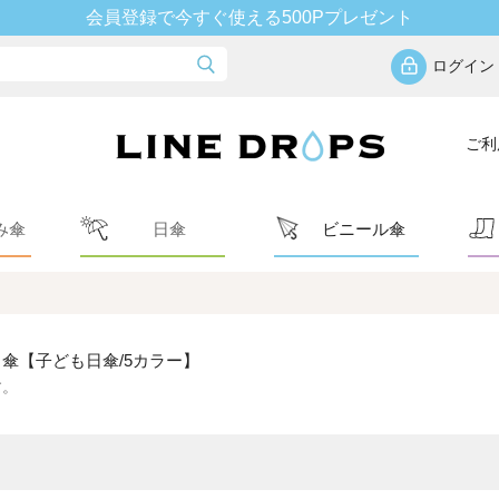
会員登録で今すぐ使える500Pプレゼント
ログイン
ご利
み傘
日傘
ビニール傘
傘【子ども日傘/5カラー】
す。