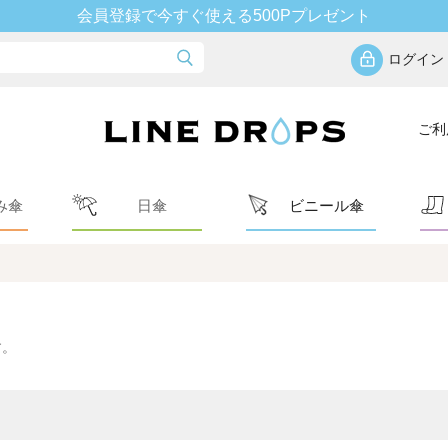
会員登録で今すぐ使える500Pプレゼント
ログイン
ご利
み傘
日傘
ビニール傘
す。