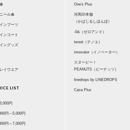
傘
One's Plus
ニール傘
河馬印本舗
（かばじるしほんぽ）
インブーツ
-0&（ゼロアンド）
インコート
tenoé（テノエ）
イングッズ
innovator（イノベーター）
スヌーピー /
PEANUTS（ピーナッツ）
レイウエア
linedrops by LINEDROPS
RICE LIST
Casa Plus
3,000円
,000円～5,000円
,000円～7,000円