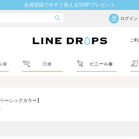
会員登録で今すぐ使える500Pプレゼント
ログイン
ご利
み傘
日傘
ビニール傘
/ベーシックカラー】
す。