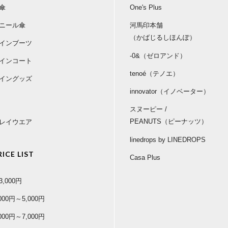
傘
One's Plus
ニール傘
河馬印本舗
（かばじるしほんぽ）
インブーツ
-0&（ゼロアンド）
インコート
tenoé（テノエ）
イングッズ
innovator（イノベーター）
スヌーピー /
PEANUTS（ピーナッツ）
レイウエア
linedrops by LINEDROPS
RICE LIST
Casa Plus
3,000円
,000円～5,000円
,000円～7,000円