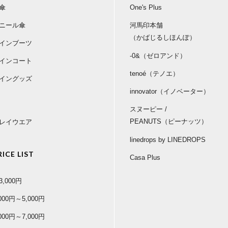
傘
One's Plus
ニール傘
河馬印本舗
（かばじるしほんぽ）
インブーツ
-0&（ゼロアンド）
インコート
tenoé（テノエ）
イングッズ
innovator（イノベーター）
スヌーピー /
PEANUTS（ピーナッツ）
レイウエア
linedrops by LINEDROPS
RICE LIST
Casa Plus
3,000円
,000円～5,000円
,000円～7,000円