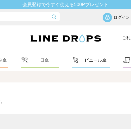
会員登録で今すぐ使える500Pプレゼント
ログイン
ご利
み傘
日傘
ビニール傘
す。