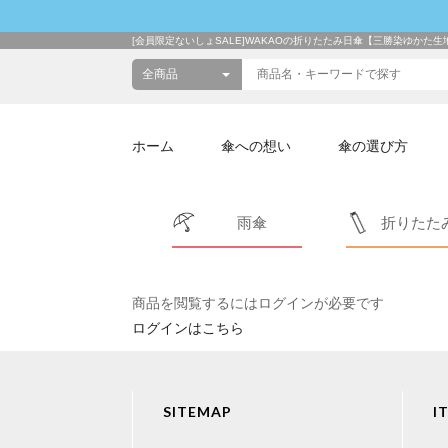
[会員限定ないしょSALE]WAKAOの折りたたみ日傘【三勝染ゆかた生
ホーム
傘への想い
傘の選び方
雨傘
折りたた
商品を閲覧するにはログインが必要です
ログインはこちら
SITEMAP
I