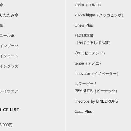
傘
korko（コルコ）
りたたみ傘
kukka hippo（クッカヒッポ）
傘
One's Plus
ニール傘
河馬印本舗
（かばじるしほんぽ）
インブーツ
-0&（ゼロアンド）
インコート
tenoé（テノエ）
イングッズ
innovator（イノベーター）
スヌーピー /
PEANUTS（ピーナッツ）
レイウエア
linedrops by LINEDROPS
RICE LIST
Casa Plus
3,000円