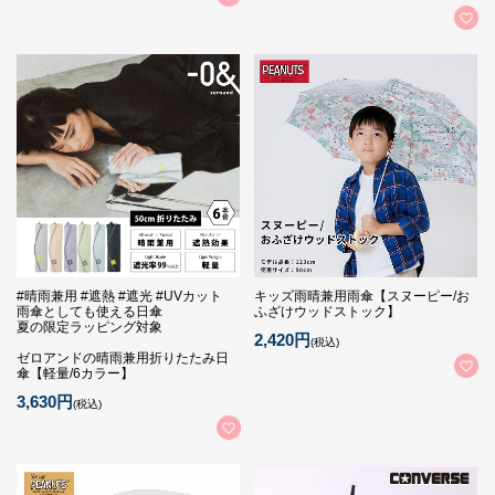
#晴雨兼用 #遮熱 #遮光 #UVカット
キッズ雨晴兼用雨傘【スヌーピー/お
雨傘としても使える日傘
ふざけウッドストック】
夏の限定ラッピング対象
2,420円
(税込)
ゼロアンドの晴雨兼用折りたたみ日
傘【軽量/6カラー】
3,630円
(税込)