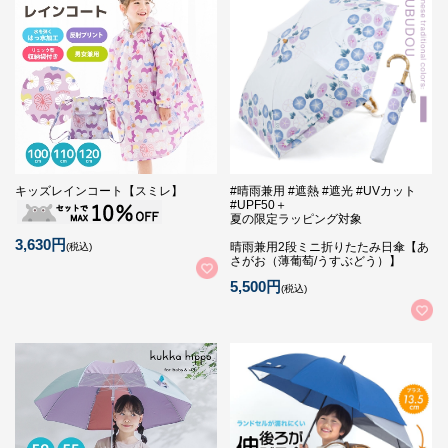
キッズレインコート【スミレ】
#晴雨兼用 #遮熱 #遮光 #UVカット
#UPF50＋
夏の限定ラッピング対象
3,630円
晴雨兼用2段ミニ折りたたみ日傘【あ
(税込)
さがお（薄葡萄/うすぶどう）】
5,500円
(税込)