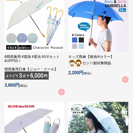
#晴雨兼用 #遮熱 #遮光 #UVカット
キッズ雨傘【無地/4カラー】
#UPF50＋
晴雨兼用日傘【ジョー・クール】
2,200円
(税込)
3,850円
(税込)