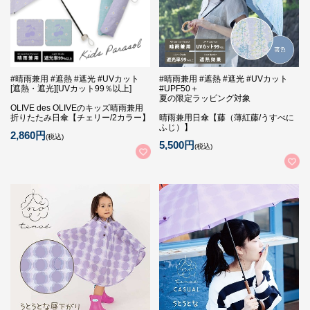
#晴雨兼用 #遮熱 #遮光 #UVカット
#晴雨兼用 #遮熱 #遮光 #UVカット
[遮熱・遮光][UVカット99％以上]
#UPF50＋
夏の限定ラッピング対象
OLIVE des OLIVEのキッズ晴雨兼用
折りたたみ日傘【チェリー/2カラー】
晴雨兼用日傘【藤（薄紅藤/うすべに
ふじ）】
2,860円
(税込)
5,500円
(税込)