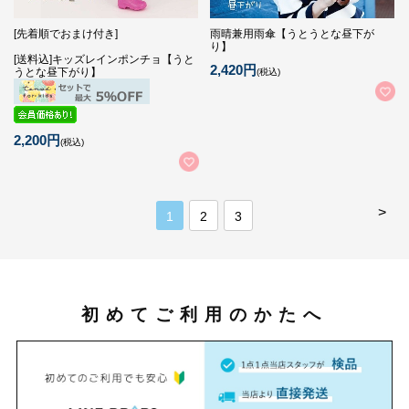
[先着順でおまけ付き]
雨晴兼用雨傘【うとうとな昼下が
り】
[送料込]キッズレインポンチョ【うと
2,420円
うとな昼下がり】
(税込)
2,200円
(税込)
>
1
2
3
初めてご利用のかたへ