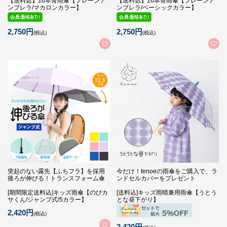
【送料込】16本骨雨傘【プレーンア
【送料込】16本骨雨傘【プレーンア
ンブレラ/マカロンカラー】
ンブレラ/ベーシックカラー】
2,750円
2,750円
(税込)
(税込)
突起のない露先【ふちフラ】を採用
今だけ！tenoeの雨傘をご購入で、ラ
後ろが伸びる！トランスフォーム傘
ンドセルカバーをプレゼント
[期間限定送料込]キッズ雨傘【のびカ
[送料込]キッズ雨晴兼用雨傘【うとう
サくん/ジャンプ式/5カラー】
とな昼下がり】
2,420円
(税込)
2,420円