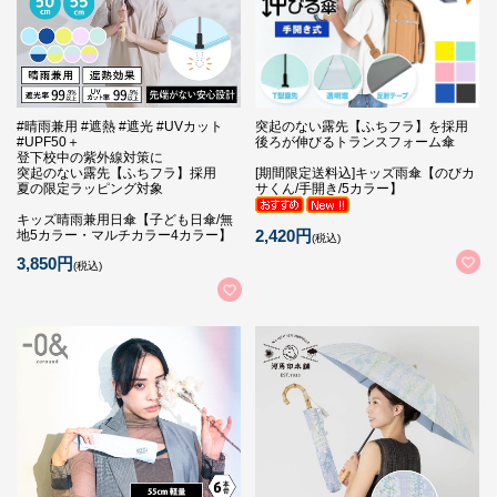
#晴雨兼用 #遮熱 #遮光 #UVカット
突起のない露先【ふちフラ】を採用
#UPF50＋
後ろが伸びるトランスフォーム傘
登下校中の紫外線対策に
突起のない露先【ふちフラ】採用
[期間限定送料込]キッズ雨傘【のびカ
夏の限定ラッピング対象
サくん/手開き/5カラー】
キッズ晴雨兼用日傘【子ども日傘/無
2,420円
地5カラー・マルチカラー4カラー】
(税込)
3,850円
(税込)