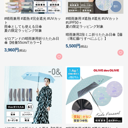
#晴雨兼用 #遮熱 #完全遮光 #UVカッ
#晴雨兼用 #遮熱 #遮光 #UVカット
ト
#UPF50＋
雨傘としても使える日傘
夏の限定ラッピング対象
夏の限定ラッピング対象
晴雨兼用2段ミニ折りたたみ日傘【藤
ゼロアンドの晴雨兼用折りたたみ日
（薄紅藤/うすべにふじ）】
傘【軽量55cm/7カラー】
5,500円
(税込)
3,960円
(税込)