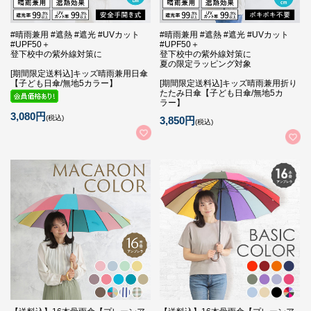
#晴雨兼用 #遮熱 #遮光 #UVカット
#晴雨兼用 #遮熱 #遮光 #UVカット
#UPF50＋
#UPF50＋
登下校中の紫外線対策に
登下校中の紫外線対策に
夏の限定ラッピング対象
[期間限定送料込]キッズ晴雨兼用日傘
【子ども日傘/無地5カラー】
[期間限定送料込]キッズ晴雨兼用折り
たたみ日傘【子ども日傘/無地5カ
ラー】
3,080円
(税込)
3,850円
(税込)