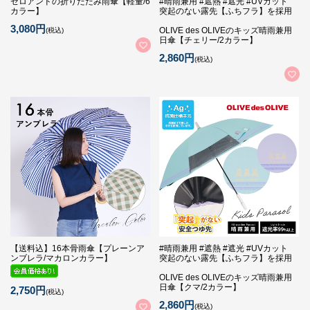
ゼロアンドの折りたたみ雨傘【軽量/6
#晴雨兼用 #遮熱 #遮光 #UVカット
カラー】
突起のない露先【ふちフラ】を採用
3,080円
OLIVE des OLIVEのキッズ晴雨兼用
(税込)
日傘【チェリー/2カラー】
2,860円
(税込)
【送料込】16本骨雨傘【プレーンア
#晴雨兼用 #遮熱 #遮光 #UVカット
ンブレラ/マカロンカラー】
突起のない露先【ふちフラ】を採用
OLIVE des OLIVEのキッズ晴雨兼用
日傘【クマ/2カラー】
2,750円
(税込)
2,860円
(税込)