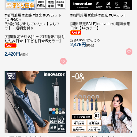
#晴雨兼用 #遮熱 #遮光 #UVカット
#晴雨兼用 #遮熱 #遮光 #UVカット
#UPF50＋
先端が飛び出していない【ふちフ
[期間限定SALE]innovatorの晴雨兼用
ラ】・透明窓付き
日傘【14カラー】
[期間限定送料込]キッズ晴雨兼用折り
定価4,950円のところ
たたみ日傘【子ども日傘/5カラー】
2,475円
(税込)
2,420円
(税込)