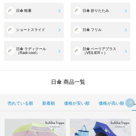
日傘 軽量
日傘 折りたたみ
ショートスライド
日傘 フリル
日傘 ラディクール
日傘 ベーリアプラス
（Radi-cool）
（VEILIER＋）
日傘 商品一覧
売れている順
新着順
価格が安い順
価格が高い順