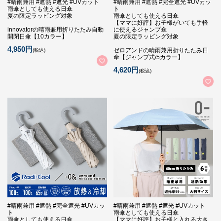
#晴雨兼用 #遮熱 #遮光 #UVカット
#晴雨兼用 #遮熱 #完全遮光 #UVカッ
雨傘としても使える日傘
ト
夏の限定ラッピング対象
雨傘としても使える日傘
【ママに好評】お子様がいても手軽
innovatorの晴雨兼用折りたたみ自動
に使えるジャンプ傘
開閉日傘【10カラー】
夏の限定ラッピング対象
4,950円
ゼロアンドの晴雨兼用折りたたみ日
(税込)
傘【ジャンプ式/5カラー】
4,620円
(税込)
#晴雨兼用 #遮熱 #完全遮光 #UVカッ
#晴雨兼用 #遮熱 #遮光 #UVカット
ト
雨傘としても使える日傘
雨傘としても使える日傘
【ママに好評】お子様と入れる大き