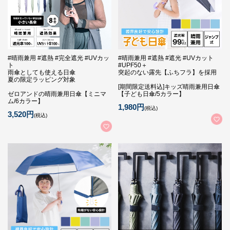
#晴雨兼用 #遮熱 #完全遮光 #UVカッ
#晴雨兼用 #遮熱 #遮光 #UVカット
ト
#UPF50＋
雨傘としても使える日傘
突起のない露先【ふちフラ】を採用
夏の限定ラッピング対象
[期間限定送料込]キッズ晴雨兼用日傘
ゼロアンドの晴雨兼用日傘【ミニマ
【子ども日傘/5カラー】
ム/6カラー】
1,980円
(税込)
3,520円
(税込)