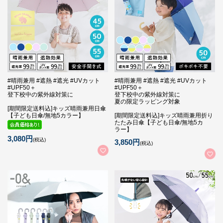
#晴雨兼用 #遮熱 #遮光 #UVカット
#晴雨兼用 #遮熱 #遮光 #UVカット
#UPF50＋
#UPF50＋
登下校中の紫外線対策に
登下校中の紫外線対策に
夏の限定ラッピング対象
[期間限定送料込]キッズ晴雨兼用日傘
【子ども日傘/無地5カラー】
[期間限定送料込]キッズ晴雨兼用折り
たたみ日傘【子ども日傘/無地5カ
ラー】
3,080円
(税込)
3,850円
(税込)