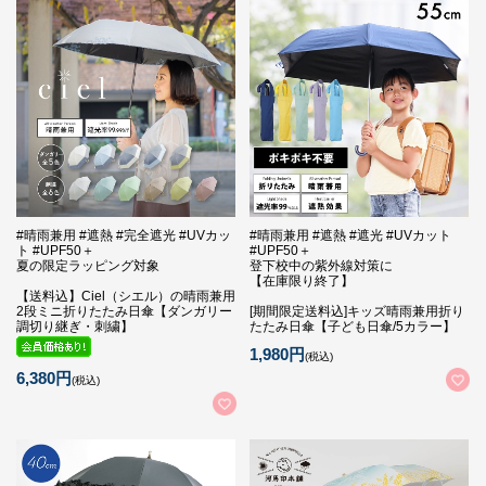
#晴雨兼用 #遮熱 #完全遮光 #UVカッ
#晴雨兼用 #遮熱 #遮光 #UVカット
ト #UPF50＋
#UPF50＋
夏の限定ラッピング対象
登下校中の紫外線対策に
【在庫限り終了】
【送料込】Ciel（シエル）の晴雨兼用
2段ミニ折りたたみ日傘【ダンガリー
[期間限定送料込]キッズ晴雨兼用折り
調切り継ぎ・刺繍】
たたみ日傘【子ども日傘/5カラー】
1,980円
(税込)
6,380円
(税込)