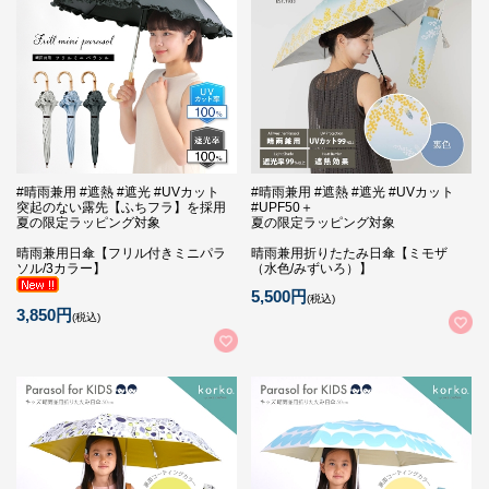
#晴雨兼用 #遮熱 #遮光 #UVカット
#晴雨兼用 #遮熱 #遮光 #UVカット
突起のない露先【ふちフラ】を採用
#UPF50＋
夏の限定ラッピング対象
夏の限定ラッピング対象
晴雨兼用日傘【フリル付きミニパラ
晴雨兼用折りたたみ日傘【ミモザ
ソル/3カラー】
（水色/みずいろ）】
5,500円
(税込)
3,850円
(税込)