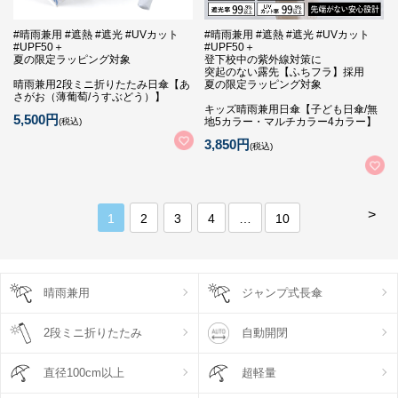
#晴雨兼用 #遮熱 #遮光 #UVカット
#晴雨兼用 #遮熱 #遮光 #UVカット
#UPF50＋
#UPF50＋
夏の限定ラッピング対象
登下校中の紫外線対策に
突起のない露先【ふちフラ】採用
晴雨兼用2段ミニ折りたたみ日傘【あ
夏の限定ラッピング対象
さがお（薄葡萄/うすぶどう）】
キッズ晴雨兼用日傘【子ども日傘/無
5,500円
地5カラー・マルチカラー4カラー】
(税込)
3,850円
(税込)
>
1
2
3
4
…
10
晴雨兼用
ジャンプ式長傘
2段ミニ折りたたみ
自動開閉
直径100cm以上
超軽量