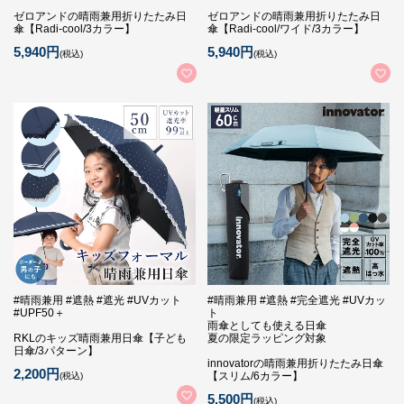
ゼロアンドの晴雨兼用折りたたみ日
ゼロアンドの晴雨兼用折りたたみ日
傘【Radi-cool/3カラー】
傘【Radi-cool/ワイド/3カラー】
5,940円
5,940円
(税込)
(税込)
#晴雨兼用 #遮熱 #遮光 #UVカット
#晴雨兼用 #遮熱 #完全遮光 #UVカッ
#UPF50＋
ト
雨傘としても使える日傘
RKLのキッズ晴雨兼用日傘【子ども
夏の限定ラッピング対象
日傘/3パターン】
innovatorの晴雨兼用折りたたみ日傘
2,200円
【スリム/6カラー】
(税込)
5,500円
(税込)