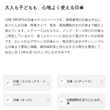
大人も子どもも、心地よく使える日傘
LINE DROPSの日傘カテゴリページです。晴雨兼用の日傘を中心に、
折りたたみ日傘、軽量タイプ、遮光・遮熱機能付きの日傘まで幅広く
揃えています。レディースはもちろん、メンズ・キッズ向けの日傘も
ご用意しているので、使う人やシーンに合わせて選びやすいのが特長
です。おしゃれなデザインの日傘から、毎日持ち歩きやすいシンプル
な日傘まで豊富に掲載。紫外線対策と持ちやすさの両方を重視して、
自分に合う1本を見つけたい方におすすめです。
日傘（ユニセックス・メ
日傘（レディース）
ンズ）
日傘（キッズ）
自動開閉式 折りたたみ日
傘