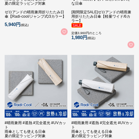
夏の限定ラッピング対象
な日傘
ゼロアンドの晴雨兼用折りたたみ日
[期間限定SALE]ゼロアンドの晴雨兼
傘【Radi-cool/ジャンプ式/3カラー】
用折りたたみ日傘【軽量ワイド/6カ
ラー】
5,940円
(税込)
定価3,960円のところ
1,980円
(税込)
#晴雨兼用 #遮熱 #完全遮光 #UVカッ
#晴雨兼用 #遮熱 #完全遮光 #UVカッ
ト
ト
雨傘としても使える日傘
雨傘としても使える日傘
夏の限定ラッピング対象
夏の限定ラッピング対象