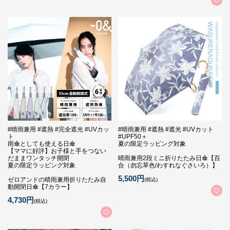
#晴雨兼用 #遮熱 #完全遮光 #UVカッ
#晴雨兼用 #遮熱 #遮光 #UVカット
ト
#UPF50＋
雨傘としても使える日傘
夏の限定ラッピング対象
【ママに好評】お子様と手をつない
だままワンタッチ開閉
晴雨兼用2段ミニ折りたたみ日傘【百
夏の限定ラッピング対象
合（勿忘草色/わすれなぐさいろ）】
5,500円
ゼロアンドの晴雨兼用折りたたみ自
(税込)
動開閉日傘【7カラー】
4,730円
(税込)