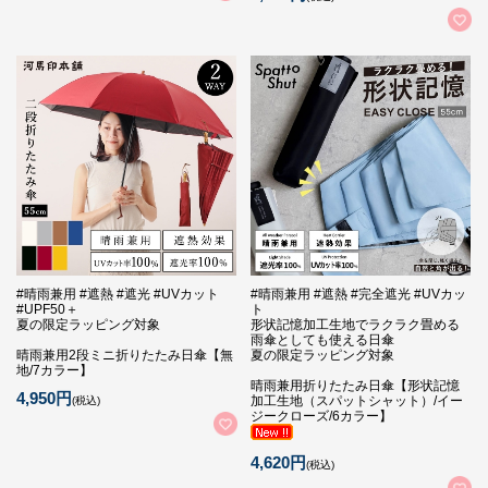
#晴雨兼用 #遮熱 #遮光 #UVカット
#晴雨兼用 #遮熱 #完全遮光 #UVカッ
#UPF50＋
ト
夏の限定ラッピング対象
形状記憶加工生地でラクラク畳める
雨傘としても使える日傘
晴雨兼用2段ミニ折りたたみ日傘【無
夏の限定ラッピング対象
地/7カラー】
晴雨兼用折りたたみ日傘【形状記憶
4,950円
加工生地（スパットシャット）/イー
(税込)
ジークローズ/6カラー】
4,620円
(税込)