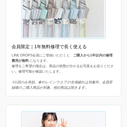
会員限定｜1年無料修理で長く使える
LINE DROPS会員にご登録いただくと、
ご購入から1年以内の修理
費用が無料
になります。
修理をご希望の場合は、商品の状態が分かるお写真をお送りくださ
い。修理可能か確認いたします。
※1回のみ有効。傘やレインウエアの生地破れは対象外。会員登
録後のご購入商品が対象。他社商品は除きます。