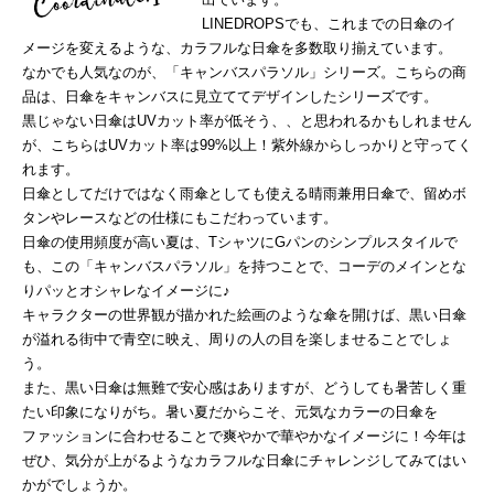
LINEDROPSでも、これまでの日傘のイ
メージを変えるような、カラフルな日傘を多数取り揃えています。
なかでも人気なのが、「キャンバスパラソル」シリーズ。こちらの商
品は、日傘をキャンバスに見立ててデザインしたシリーズです。
黒じゃない日傘はUVカット率が低そう、、と思われるかもしれません
が、こちらはUVカット率は99%以上！紫外線からしっかりと守ってく
れます。
日傘としてだけではなく雨傘としても使える晴雨兼用日傘で、留めボ
タンやレースなどの仕様にもこだわっています。
日傘の使用頻度が高い夏は、TシャツにGパンのシンプルスタイルで
も、この「キャンバスパラソル」を持つことで、コーデのメインとな
りパッとオシャレなイメージに♪
キャラクターの世界観が描かれた絵画のような傘を開けば、黒い日傘
が溢れる街中で青空に映え、周りの人の目を楽しませることでしょ
う。
また、黒い日傘は無難で安心感はありますが、どうしても暑苦しく重
たい印象になりがち。暑い夏だからこそ、元気なカラーの日傘を
ファッションに合わせることで爽やかで華やかなイメージに！今年は
ぜひ、気分が上がるようなカラフルな日傘にチャレンジしてみてはい
かがでしょうか。