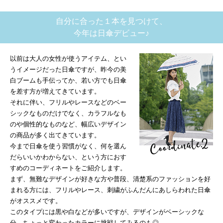
自分に合った１本を見つけて、
今年は日傘デビュー♪
以前は大人の女性が使うアイテム、とい
うイメージだった日傘ですが、昨今の美
白ブームも手伝ってか、若い方でも日傘
を差す方が増えてきています。
それに伴い、フリルやレースなどのベー
シックなものだけでなく、カラフルなも
のや個性的なものなど、幅広いデザイン
の商品が多く出てきています。
今まで日傘を使う習慣がなく、何を選ん
だらいいかわからない、という方におす
すめのコーディネートをご紹介します。
まず、無難なデザインが好きな方や普段、清楚系のファッションを好
まれる方には、フリルやレース、刺繍がふんだんにあしらわれた日傘
がオススメです。
このタイプには黒や白などが多いですが、デザインがベーシックな
分、ちょっと変わったカラーに挑戦してみるのも◎。