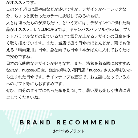
がオススメです。
このタイプには黒や白などが多いですが、デザインがベーシックな
分、ちょっと変わったカラーに挑戦してみるのも◎。
人とは違ったものが持ちたい、という方には、デザイン性に優れた商
品がオススメ。LINEDROPSでは、キャンバスパラソルやkorko、プリ
ントパラソルなどの見ているだけで気分が上がるデザインの日傘を多
く取り揃えています。また、当店で扱う日傘のほとんどが、雨でも使
える「晴雨兼用」日傘。急な雨でも日傘１本かばんに入れておくだけ
で安心ですね。
日本の伝統的なデザインが好きな方、また、浴衣を着る際におすすめ
なのが、nugooの日傘。鎌倉の手拭い専門店「nugoo」さんの手拭いか
ら生まれた日傘です。ラインナップも豊富で、お世話になっている方
へのギフト等にもおすすめです。
ぜひ、自分のタイプに合った傘を見つけて、暑い夏も楽しく快適に過
ごしてくださいね。
BRAND RECOMMEND
おすすめブランド