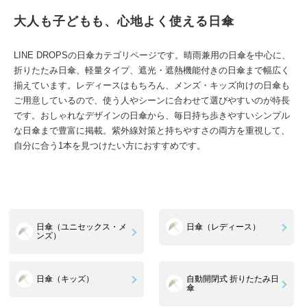
大人も子どもも、心地よく使える日傘
LINE DROPSの日傘カテゴリページです。晴雨兼用の日傘を中心に、
折りたたみ日傘、軽量タイプ、遮光・遮熱機能付きの日傘まで幅広く
揃えています。レディースはもちろん、メンズ・キッズ向けの日傘も
ご用意しているので、使う人やシーンに合わせて選びやすいのが特長
です。おしゃれなデザインの日傘から、毎日持ち歩きやすいシンプル
な日傘まで豊富に掲載。紫外線対策と持ちやすさの両方を重視して、
自分に合う1本を見つけたい方におすすめです。
日傘（ユニセックス・メ
日傘（レディース）
ンズ）
日傘（キッズ）
自動開閉式 折りたたみ日
傘