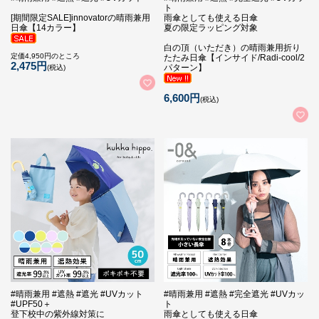
ト
[期間限定SALE]innovatorの晴雨兼用
雨傘としても使える日傘
日傘【14カラー】
夏の限定ラッピング対象
白の頂（いただき）の晴雨兼用折り
定価4,950円のところ
たたみ日傘【インサイド/Radi-cool/2
2,475円
パターン】
(税込)
6,600円
(税込)
#晴雨兼用 #遮熱 #遮光 #UVカット
#晴雨兼用 #遮熱 #完全遮光 #UVカッ
#UPF50＋
ト
登下校中の紫外線対策に
雨傘としても使える日傘