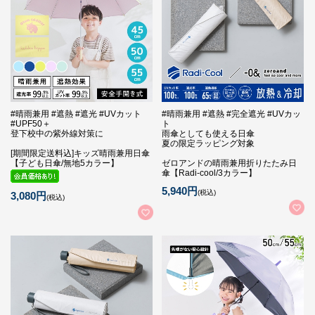
#晴雨兼用 #遮熱 #遮光 #UVカット
#晴雨兼用 #遮熱 #完全遮光 #UVカッ
#UPF50＋
ト
登下校中の紫外線対策に
雨傘としても使える日傘
夏の限定ラッピング対象
[期間限定送料込]キッズ晴雨兼用日傘
【子ども日傘/無地5カラー】
ゼロアンドの晴雨兼用折りたたみ日
傘【Radi-cool/3カラー】
5,940円
(税込)
3,080円
(税込)