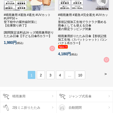
#晴雨兼用 #遮熱 #遮光 #UVカット
#晴雨兼用 #遮熱 #完全遮光 #UVカッ
#UPF50＋
ト
登下校中の紫外線対策に
形状記憶加工生地でラクラク畳める
【在庫限り終了】
雨傘としても使える日傘
夏の限定ラッピング対象
[期間限定送料込]キッズ晴雨兼用折り
たたみ日傘【子ども日傘/5カラー】
晴雨兼用折りたたみ日傘【形状記憶
加工生地（スパットシャット）/コン
1,980円
パクト/6カラー】
(税込)
4,180円
(税込)
>
1
2
3
4
…
10
晴雨兼用
ジャンプ式長傘
2段ミニ折りたたみ
自動開閉