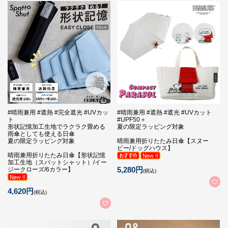
#晴雨兼用 #遮熱 #完全遮光 #UVカッ
#晴雨兼用 #遮熱 #遮光 #UVカット
ト
#UPF50＋
形状記憶加工生地でラクラク畳める
夏の限定ラッピング対象
雨傘としても使える日傘
夏の限定ラッピング対象
晴雨兼用折りたたみ日傘【スヌー
ピー/ドッグハウス】
晴雨兼用折りたたみ日傘【形状記憶
加工生地（スパットシャット）/イー
5,280円
ジークローズ/6カラー】
(税込)
4,620円
(税込)