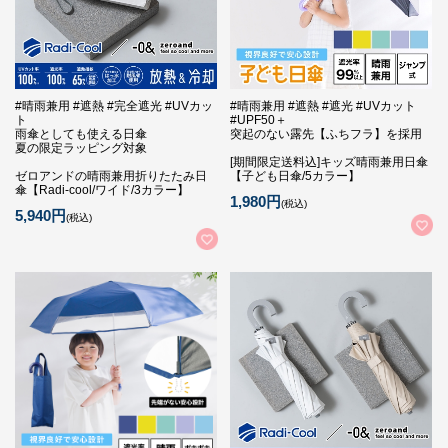
#晴雨兼用 #遮熱 #完全遮光 #UVカッ
#晴雨兼用 #遮熱 #遮光 #UVカット
ト
#UPF50＋
雨傘としても使える日傘
突起のない露先【ふちフラ】を採用
夏の限定ラッピング対象
[期間限定送料込]キッズ晴雨兼用日傘
ゼロアンドの晴雨兼用折りたたみ日
【子ども日傘/5カラー】
傘【Radi-cool/ワイド/3カラー】
1,980円
(税込)
5,940円
(税込)