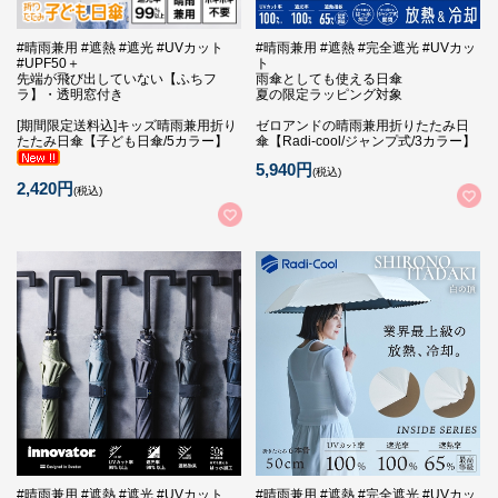
#晴雨兼用 #遮熱 #遮光 #UVカット
#晴雨兼用 #遮熱 #完全遮光 #UVカッ
#UPF50＋
ト
先端が飛び出していない【ふちフ
雨傘としても使える日傘
ラ】・透明窓付き
夏の限定ラッピング対象
[期間限定送料込]キッズ晴雨兼用折り
ゼロアンドの晴雨兼用折りたたみ日
たたみ日傘【子ども日傘/5カラー】
傘【Radi-cool/ジャンプ式/3カラー】
5,940円
(税込)
2,420円
(税込)
#晴雨兼用 #遮熱 #遮光 #UVカット
#晴雨兼用 #遮熱 #完全遮光 #UVカッ