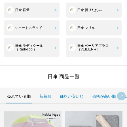
日傘 軽量
日傘 折りたたみ
ショートスライド
日傘 フリル
日傘 ラディクール
日傘 ベーリアプラス
（Radi-cool）
（VEILIER＋）
日傘 商品一覧
売れている順
新着順
価格が安い順
価格が高い順