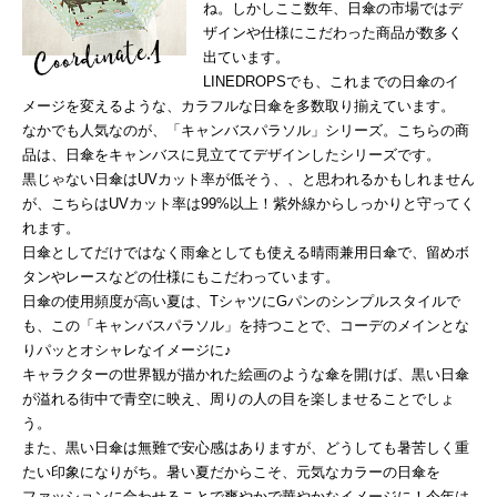
ね。しかしここ数年、日傘の市場ではデ
ザインや仕様にこだわった商品が数多く
出ています。
LINEDROPSでも、これまでの日傘のイ
メージを変えるような、カラフルな日傘を多数取り揃えています。
なかでも人気なのが、「キャンバスパラソル」シリーズ。こちらの商
品は、日傘をキャンバスに見立ててデザインしたシリーズです。
黒じゃない日傘はUVカット率が低そう、、と思われるかもしれません
が、こちらはUVカット率は99%以上！紫外線からしっかりと守ってく
れます。
日傘としてだけではなく雨傘としても使える晴雨兼用日傘で、留めボ
タンやレースなどの仕様にもこだわっています。
日傘の使用頻度が高い夏は、TシャツにGパンのシンプルスタイルで
も、この「キャンバスパラソル」を持つことで、コーデのメインとな
りパッとオシャレなイメージに♪
キャラクターの世界観が描かれた絵画のような傘を開けば、黒い日傘
が溢れる街中で青空に映え、周りの人の目を楽しませることでしょ
う。
また、黒い日傘は無難で安心感はありますが、どうしても暑苦しく重
たい印象になりがち。暑い夏だからこそ、元気なカラーの日傘を
ファッションに合わせることで爽やかで華やかなイメージに！今年は