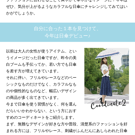
ぜひ、気分が上がるようなカラフルな日傘にチャレンジしてみてはい
かがでしょうか。
自分に合った１本を見つけて、
今年は日傘デビュー♪
以前は大人の女性が使うアイテム、とい
うイメージだった日傘ですが、昨今の美
白ブームも手伝ってか、若い方でも日傘
を差す方が増えてきています。
それに伴い、フリルやレースなどのベー
シックなものだけでなく、カラフルなも
のや個性的なものなど、幅広いデザイン
の商品が多く出てきています。
今まで日傘を使う習慣がなく、何を選ん
だらいいかわからない、という方におす
すめのコーディネートをご紹介します。
まず、無難なデザインが好きな方や普段、清楚系のファッションを好
まれる方には、フリルやレース、刺繍がふんだんにあしらわれた日傘