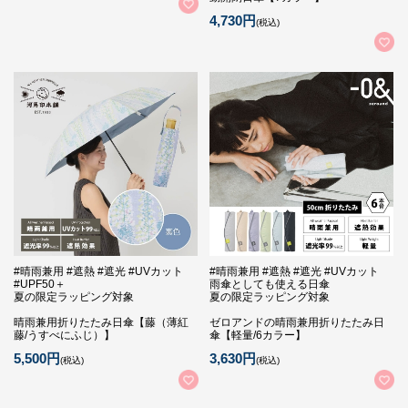
4,730円
(税込)
#晴雨兼用 #遮熱 #遮光 #UVカット
#晴雨兼用 #遮熱 #遮光 #UVカット
#UPF50＋
雨傘としても使える日傘
夏の限定ラッピング対象
夏の限定ラッピング対象
晴雨兼用折りたたみ日傘【藤（薄紅
ゼロアンドの晴雨兼用折りたたみ日
藤/うすべにふじ）】
傘【軽量/6カラー】
5,500円
3,630円
(税込)
(税込)