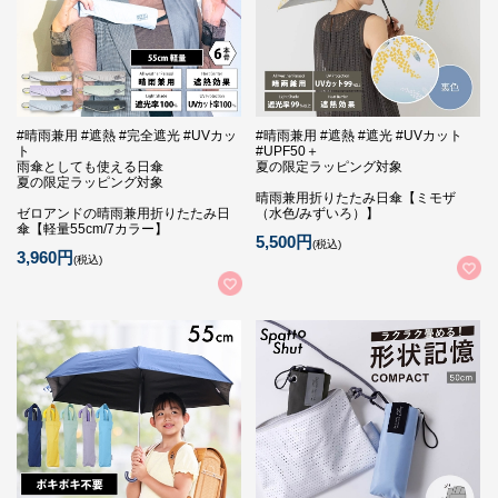
#晴雨兼用 #遮熱 #完全遮光 #UVカッ
#晴雨兼用 #遮熱 #遮光 #UVカット
ト
#UPF50＋
雨傘としても使える日傘
夏の限定ラッピング対象
夏の限定ラッピング対象
晴雨兼用折りたたみ日傘【ミモザ
ゼロアンドの晴雨兼用折りたたみ日
（水色/みずいろ）】
傘【軽量55cm/7カラー】
5,500円
(税込)
3,960円
(税込)