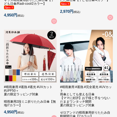
キッズ晴雨兼用折りたたみ日傘【子
たたみ日傘【子ども日傘/4カラー】
ども日傘/Radi-cool/2カラー】
2,970円
(税込)
4,950円
(税込)
#晴雨兼用 #遮熱 #遮光 #UVカット
#晴雨兼用 #遮熱 #完全遮光 #UVカッ
#UPF50＋
ト
夏の限定ラッピング対象
雨傘としても使える日傘
【ママに好評】お子様と手をつない
晴雨兼用2段ミニ折りたたみ日傘【無
だままワンタッチ開閉
地/7カラー】
夏の限定ラッピング対象
4,950円
ゼロアンドの晴雨兼用折りたたみ自
(税込)
動開閉日傘【7カラー】