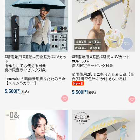
#晴雨兼用 #遮熱 #完全遮光 #UVカッ
#晴雨兼用 #遮熱 #遮光 #UVカット
ト
#UPF50＋
雨傘としても使える日傘
夏の限定ラッピング対象
夏の限定ラッピング対象
晴雨兼用2段ミニ折りたたみ日傘【百
innovatorの晴雨兼用折りたたみ日傘
合(紅掛空色/べにかけそらいろ)】
【スリム/6カラー】
5,500円
5,500円
(税込)
(税込)