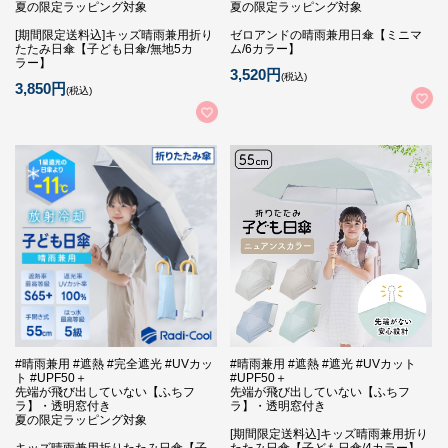
夏の限定ラッピング対象
夏の限定ラッピング対象
[期間限定送料込]キッズ晴雨兼用折り
ゼロアンドの晴雨兼用日傘【ミニマ
たたみ日傘【子ども日傘/無地5カ
ム/6カラー】
ラー】
3,520円
(税込)
3,850円
(税込)
#晴雨兼用 #遮熱 #完全遮光 #UVカッ
#晴雨兼用 #遮熱 #遮光 #UVカット
ト #UPF50＋
#UPF50＋
先端が飛び出していない【ふちフ
先端が飛び出していない【ふちフ
ラ】・透明窓付き
ラ】・透明窓付き
夏の限定ラッピング対象
[期間限定送料込]キッズ晴雨兼用折り