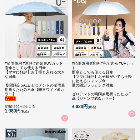
#晴雨兼用 #遮熱 #遮光 #UVカット
#晴雨兼用 #遮熱 #完全遮光 #UVカッ
雨傘としても使える日傘
ト
【ママに好評】お子様と入れる大き
雨傘としても使える日傘
な日傘
【ママに好評】お子様がいても手軽
に使えるジャンプ傘
[期間限定SALE]ゼロアンドの晴雨兼
夏の限定ラッピング対象
用折りたたみ日傘【軽量ワイド/6カ
ラー】
ゼロアンドの晴雨兼用折りたたみ日
傘【ジャンプ式/5カラー】
4,620円
定価3,960円のところ
(税込)
1,980円
(税込)