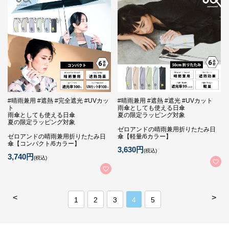
#晴雨兼用 #遮熱 #完全遮光 #UVカッ
#晴雨兼用 #遮熱 #遮光 #UVカット
ト
雨傘としても使える日傘
雨傘としても使える日傘
夏の限定ラッピング対象
夏の限定ラッピング対象
ゼロアンドの晴雨兼用折りたたみ日
ゼロアンドの晴雨兼用折りたたみ日
傘【軽量/6カラー】
傘【コンパクト/6カラー】
3,630円
(税込)
3,740円
(税込)
<
>
1
2
3
4
5