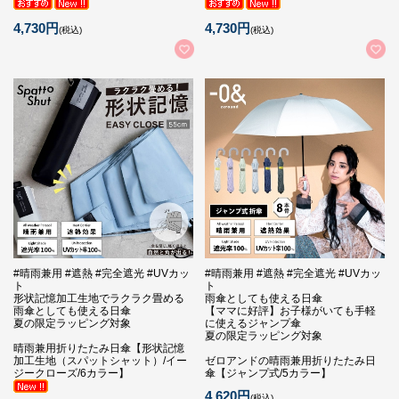
4,730円
4,730円
(税込)
(税込)
#晴雨兼用 #遮熱 #完全遮光 #UVカッ
#晴雨兼用 #遮熱 #完全遮光 #UVカッ
ト
ト
形状記憶加工生地でラクラク畳める
雨傘としても使える日傘
雨傘としても使える日傘
【ママに好評】お子様がいても手軽
夏の限定ラッピング対象
に使えるジャンプ傘
夏の限定ラッピング対象
晴雨兼用折りたたみ日傘【形状記憶
加工生地（スパットシャット）/イー
ゼロアンドの晴雨兼用折りたたみ日
ジークローズ/6カラー】
傘【ジャンプ式/5カラー】
4,620円
(税込)