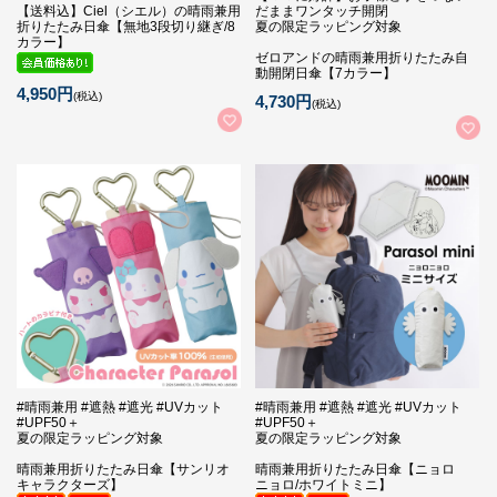
【送料込】Ciel（シエル）の晴雨兼用
だままワンタッチ開閉
折りたたみ日傘【無地3段切り継ぎ/8
夏の限定ラッピング対象
カラー】
ゼロアンドの晴雨兼用折りたたみ自
動開閉日傘【7カラー】
4,950円
(税込)
4,730円
(税込)
#晴雨兼用 #遮熱 #遮光 #UVカット
#晴雨兼用 #遮熱 #遮光 #UVカット
#UPF50＋
#UPF50＋
夏の限定ラッピング対象
夏の限定ラッピング対象
晴雨兼用折りたたみ日傘【サンリオ
晴雨兼用折りたたみ日傘【ニョロ
キャラクターズ】
ニョロ/ホワイトミニ】