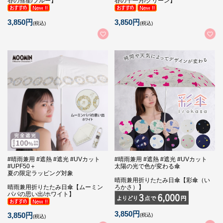
谷の彗星/ブルー】
谷の十一月/グリーン】
3,850円
3,850円
(税込)
(税込)
#晴雨兼用 #遮熱 #遮光 #UVカット
#晴雨兼用 #遮熱 #遮光 #UVカット
#UPF50＋
太陽の光で色が変わる傘
夏の限定ラッピング対象
晴雨兼用折りたたみ日傘【彩傘（い
晴雨兼用折りたたみ日傘【ムーミン
ろかさ）】
パパの思い出/ホワイト】
3,850円
3,850円
(税込)
(税込)