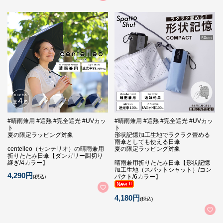
#晴雨兼用 #遮熱 #完全遮光 #UVカッ
#晴雨兼用 #遮熱 #完全遮光 #UVカッ
ト
ト
夏の限定ラッピング対象
形状記憶加工生地でラクラク畳める
雨傘としても使える日傘
centelleo（センテリオ）の晴雨兼用
夏の限定ラッピング対象
折りたたみ日傘【ダンガリー調切り
継ぎ/4カラー】
晴雨兼用折りたたみ日傘【形状記憶
加工生地（スパットシャット）/コン
4,290円
パクト/6カラー】
(税込)
4,180円
(税込)