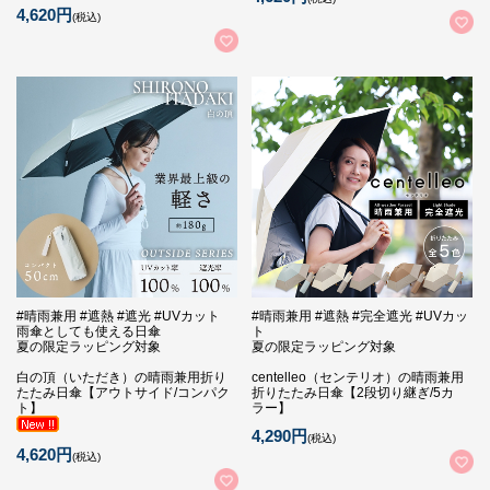
4,620円
(税込)
#晴雨兼用 #遮熱 #遮光 #UVカット
#晴雨兼用 #遮熱 #完全遮光 #UVカッ
雨傘としても使える日傘
ト
夏の限定ラッピング対象
夏の限定ラッピング対象
白の頂（いただき）の晴雨兼用折り
centelleo（センテリオ）の晴雨兼用
たたみ日傘【アウトサイド/コンパク
折りたたみ日傘【2段切り継ぎ/5カ
ト】
ラー】
4,290円
(税込)
4,620円
(税込)