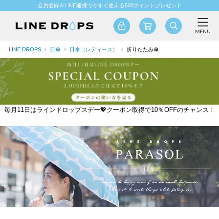
会員登録＆LINE連携で今すぐ使える500ポイントプレゼント
LINE DROPS
日傘
日傘（レディース）
折りたたみ傘
毎月11日はラインドロップスデー💖クーポン取得で10％OFFのチャンス！