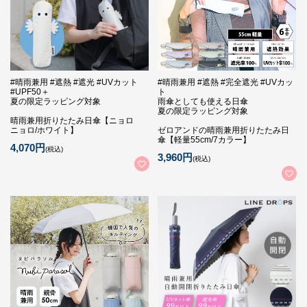
#晴雨兼用 #遮熱 #遮光 #UVカット
#晴雨兼用 #遮熱 #完全遮光 #UVカッ
#UPF50＋
ト
夏の限定ラッピング対象
雨傘としても使える日傘
夏の限定ラッピング対象
晴雨兼用折りたたみ日傘【ニョロ
ニョロ/ホワイト】
ゼロアンドの晴雨兼用折りたたみ日
傘【軽量55cm/7カラー】
4,070円
(税込)
3,960円
(税込)