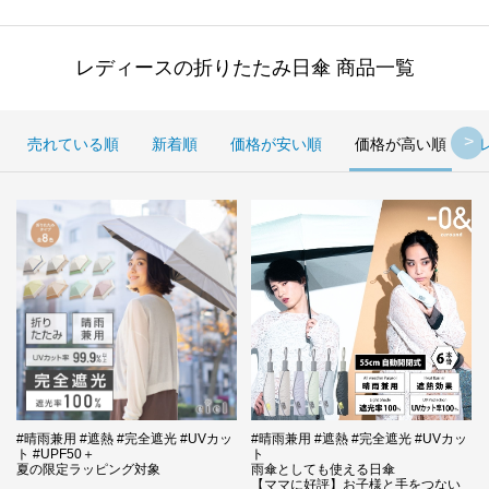
レディースの折りたたみ日傘 商品一覧
売れている順
新着順
価格が安い順
価格が高い順
#晴雨兼用 #遮熱 #完全遮光 #UVカッ
#晴雨兼用 #遮熱 #完全遮光 #UVカッ
ト #UPF50＋
ト
夏の限定ラッピング対象
雨傘としても使える日傘
【ママに好評】お子様と手をつない