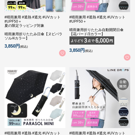
#晴雨兼用 #遮熱 #遮光 #UVカット
#晴雨兼用 #遮熱 #遮光 #UVカット
#UPF50＋
#UPF50＋
夏の限定ラッピング対象
晴雨兼用折りたたみ自動開閉日傘
晴雨兼用折りたたみ日傘【ヌビパラ
【花バード/3カラー】
ソル/4カラー】
3,850円
(税込)
3,850円
(税込)
#晴雨兼用 #遮熱 #遮光 #UVカット
#晴雨兼用 #遮熱 #遮光 #UVカット