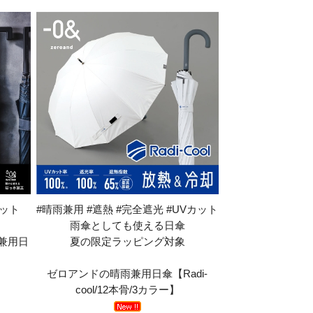
カット
#晴雨兼用 #遮熱 #完全遮光 #UVカット
雨傘としても使える日傘
晴雨兼用日
夏の限定ラッピング対象
ゼロアンドの晴雨兼用日傘【Radi-
cool/12本骨/3カラー】