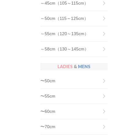
～45cm（105～115cm）
～50cm（115～125cm）
～55cm（120～135cm）
～58cm（130～145cm）
LADIES
&
MENS
〜50cm
〜55cm
〜60cm
〜70cm