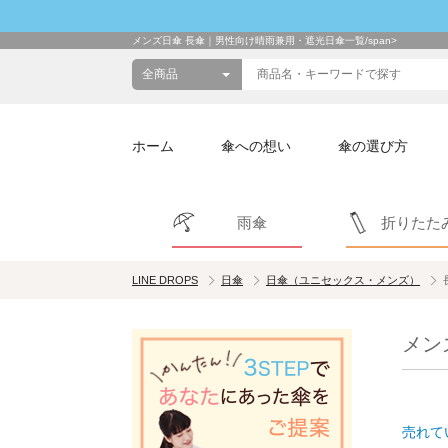
メンズ日傘 長傘｜男性向け晴雨兼用・遮光日傘一覧/span>
ホーム
傘への想い
傘の選び方
雨傘
折りたた
LINE DROPS
日傘
日傘（ユニセックス・メンズ）
メン
売れて