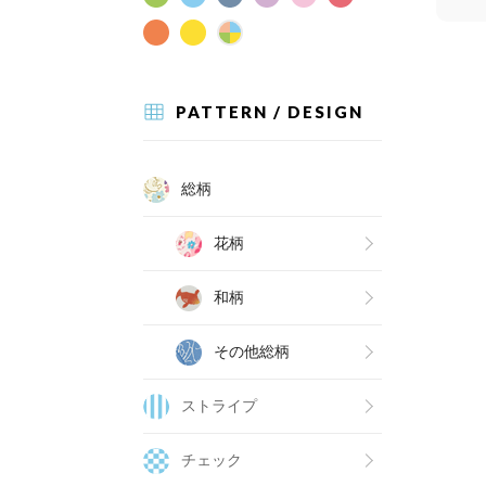
PATTERN / DESIGN
総柄
花柄
和柄
その他総柄
ストライプ
チェック