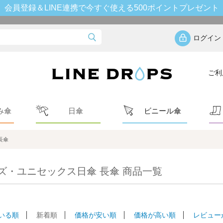
会員登録＆LINE連携で今すぐ使える500ポイントプレゼント
ログイン
ご利
み傘
日傘
ビニール傘
長傘
ズ・ユニセックス日傘 長傘 商品一覧
いる順
新着順
価格が安い順
価格が高い順
レビュー