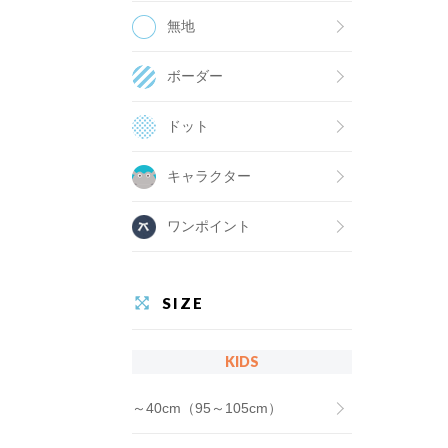
無地
ボーダー
ドット
キャラクター
ワンポイント
SIZE
KIDS
～40cm（95～105cm）