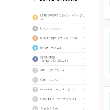
LINE DROPS（ライン ドロップ
ス）
korko（コルコ）
kukka hippo（クッカヒッポ）
tenoé（テノエ）
河馬印本舗
（かばじるしほんぽ）
-0&（ゼロアンド）
Ciel（シエル）
innovator（イノベーター）
Casa Plus（カーサプラス）
キャラクター