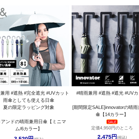
兼用 #遮熱 #完全遮光 #UVカット
#晴雨兼用 #遮熱 #遮光 #UV
雨傘としても使える日傘
夏の限定ラッピング対象
[期間限定SALE]innovatorの
傘【14カラー】
ロアンドの晴雨兼用日傘【ミニマ
定価4,950円のところ
ム/6カラー】
2,475円
(税込)
3,520円