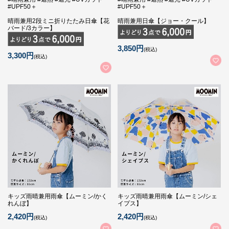
#UPF50＋
#UPF50＋
晴雨兼用2段ミニ折りたたみ日傘【花
晴雨兼用日傘【ジョー・クール】
バード/3カラー】
3,850円
(税込)
3,300円
(税込)
キッズ雨晴兼用雨傘【ムーミン/かく
キッズ雨晴兼用雨傘【ムーミン/シェ
れんぼ】
イプス】
2,420円
2,420円
(税込)
(税込)