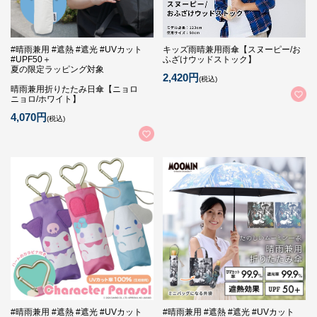
#晴雨兼用 #遮熱 #遮光 #UVカット
キッズ雨晴兼用雨傘【スヌーピー/お
#UPF50＋
ふざけウッドストック】
夏の限定ラッピング対象
2,420円
(税込)
晴雨兼用折りたたみ日傘【ニョロ
ニョロ/ホワイト】
4,070円
(税込)
#晴雨兼用 #遮熱 #遮光 #UVカット
#晴雨兼用 #遮熱 #遮光 #UVカット