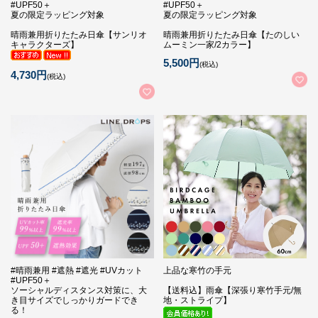
#UPF50＋
#UPF50＋
夏の限定ラッピング対象
夏の限定ラッピング対象
晴雨兼用折りたたみ日傘【サンリオ
晴雨兼用折りたたみ日傘【たのしい
キャラクターズ】
ムーミン一家/2カラー】
5,500円
(税込)
4,730円
(税込)
#晴雨兼用 #遮熱 #遮光 #UVカット
上品な寒竹の手元
#UPF50＋
ソーシャルディスタンス対策に、大
【送料込】雨傘【深張り寒竹手元/無
き目サイズでしっかりガードでき
地・ストライプ】
る！