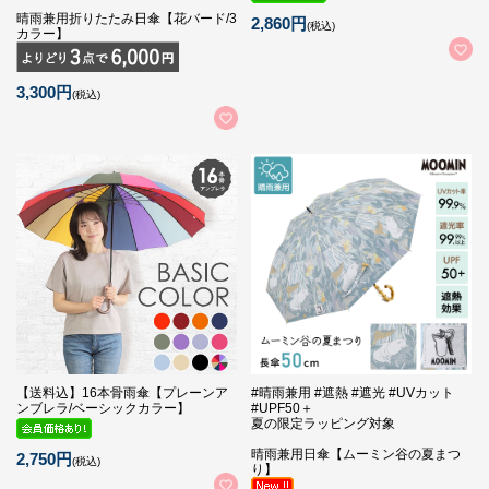
晴雨兼用折りたたみ日傘【花バード/3
2,860円
(税込)
カラー】
3,300円
(税込)
【送料込】16本骨雨傘【プレーンア
#晴雨兼用 #遮熱 #遮光 #UVカット
ンブレラ/ベーシックカラー】
#UPF50＋
夏の限定ラッピング対象
晴雨兼用日傘【ムーミン谷の夏まつ
2,750円
(税込)
り】