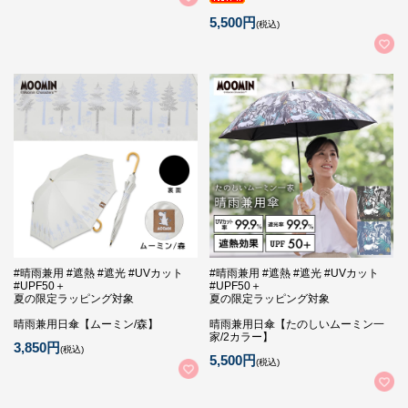
5,500円
(税込)
#晴雨兼用 #遮熱 #遮光 #UVカット
#晴雨兼用 #遮熱 #遮光 #UVカット
#UPF50＋
#UPF50＋
夏の限定ラッピング対象
夏の限定ラッピング対象
晴雨兼用日傘【ムーミン/森】
晴雨兼用日傘【たのしいムーミン一
家/2カラー】
3,850円
(税込)
5,500円
(税込)