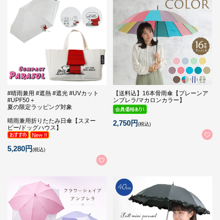
#晴雨兼用 #遮熱 #遮光 #UVカット
【送料込】16本骨雨傘【プレーンア
#UPF50＋
ンブレラ/マカロンカラー】
夏の限定ラッピング対象
晴雨兼用折りたたみ日傘【スヌー
2,750円
(税込)
ピー/ドッグハウス】
5,280円
(税込)