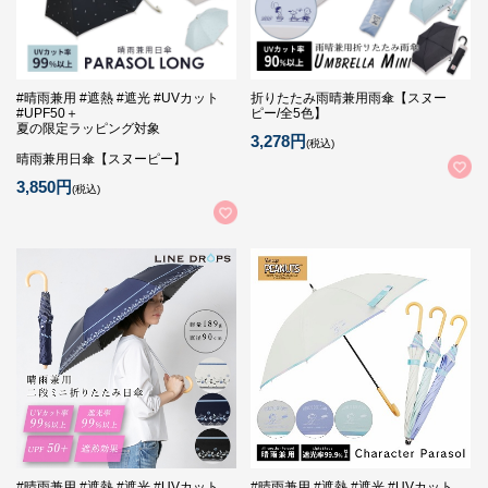
#晴雨兼用 #遮熱 #遮光 #UVカット
折りたたみ雨晴兼用雨傘【スヌー
#UPF50＋
ピー/全5色】
夏の限定ラッピング対象
3,278円
(税込)
晴雨兼用日傘【スヌーピー】
3,850円
(税込)
#晴雨兼用 #遮熱 #遮光 #UVカット
#晴雨兼用 #遮熱 #遮光 #UVカット