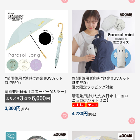
#晴雨兼用 #遮熱 #遮光 #UVカット
#晴雨兼用 #遮熱 #遮光 #UVカット
#UPF50＋
#UPF50＋
夏の限定ラッピング対象
晴雨兼用日傘【スヌーピー/3カラー】
晴雨兼用折りたたみ日傘【ニョロ
ニョロ/ホワイトミニ】
3,300円
(税込)
4,730円
(税込)