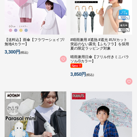
【送料込】雨傘【フラワーシェイプ/
#晴雨兼用 #遮熱 #遮光 #UVカット
無地4カラー】
突起のない露先【ふちフラ】を採用
夏の限定ラッピング対象
3,300円
(税込)
晴雨兼用日傘【フリル付きミニパラ
ソル/3カラー】
3,850円
(税込)