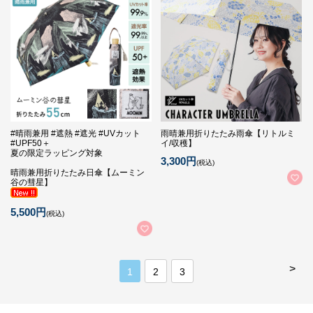
#晴雨兼用 #遮熱 #遮光 #UVカット
雨晴兼用折りたたみ雨傘【リトルミ
#UPF50＋
イ/収穫】
夏の限定ラッピング対象
3,300円
(税込)
晴雨兼用折りたたみ日傘【ムーミン
谷の彗星】
5,500円
(税込)
>
1
2
3