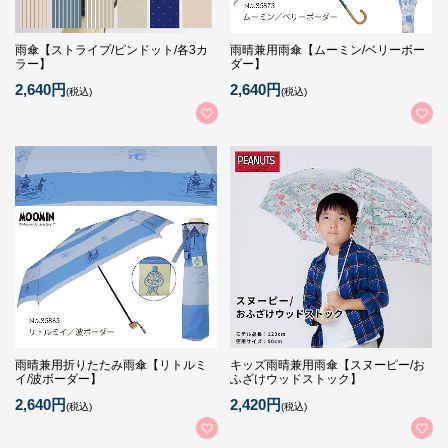
雨傘【ストライプ/ピンドット/各3カ
雨晴兼用雨傘【ムーミン/ベリーボー
ラー】
ダー】
2,640円
2,640円
(税込)
(税込)
雨晴兼用折りたたみ雨傘【リトルミ
キッズ雨晴兼用雨傘【スヌーピー/お
イ/波ボーダー】
ふざけウッドストック】
2,640円
2,420円
(税込)
(税込)