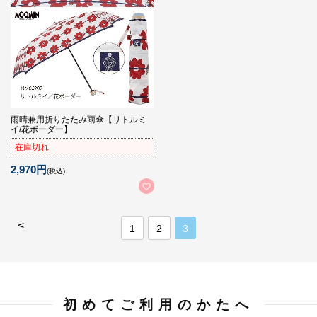
雨晴兼用折りたたみ雨傘【リトルミ
イ/花ボーダー】
在庫切れ
2,970円
(税込)
<
1
2
3
初めてご利用のかたへ