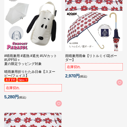
#晴雨兼用 #遮熱 #遮光 #UVカット
雨晴兼用雨傘【リトルミイ/花ボー
#UPF50＋
ダー】
夏の限定ラッピング対象
在庫切れ
晴雨兼用折りたたみ日傘【スヌー
2,970円
ピー/フェイス】
(税込)
在庫切れ
5,280円
(税込)