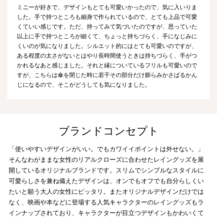
ミニーが好きで、デザインもとても可愛いかったので、気に入いりま
した。手で持つところも細身で作られているので、とても上品で可愛
くていい感じです。ただ、持ってみて気づいたのですが、思っていた
以上に手で持つところが細くて、ちょっと持ちづらく、手になじみに
くいのが気になりました。シルエット的にはとても可愛いのですが、
ある程度の太さがないとはやり長時間使うときは持ちづらく、手がつ
かれるなあと感じました。それと縁についているフリルも可愛いので
すが、こちらは傘を閉じた時に若干その部分だけ膨らみかさばるかん
じになるので、そこがどうしても気になりました。
ブランドコンセプト
「使いやすいデザインがいい。でもカワイイポイントは外せない。」
そんなわがままな女性のリアルクローズに合わせたレイングッズを展
開しているオリジナルブランドです。スリムでシンプルなスタイルに
可愛らしさを兼ね備えたデザインは、オンでもオフでも自分らしくい
たいと願う大人の女性にピッタリ。またオリジナルデザインだけでは
なく、映画や本などに登場する人気キャラクターのレイングッズもラ
インナップされており、キャラクターが目立つデザインもかわいくて