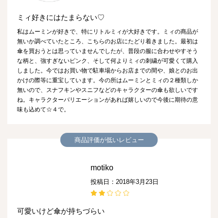
ミィ好きにはたまらない♡
私はムーミンが好きで、特にリトルミィが大好きです。ミィの商品が
無いか調べていたところ、こちらのお店にたどり着きました。最初は
傘を買おうとは思っていませんでしたが、普段の服に合わせやすそう
な柄と、強すぎないピンク、そして何よりミィの刺繍が可愛くて購入
しました。今ではお買い物で駐車場からお店までの間や、娘とのお出
かけの際等に重宝しています。今の所はムーミンとミィの２種類しか
無いので、スナフキンやスニフなどのキャラクターの傘も欲しいです
ね。キャラクターバリエーションがあれば嬉しいので今後に期待の意
味も込めて☆４で。
商品評価が低いレビュー
motiko
投稿日：2018年3月23日
可愛いけど傘が持ちづらい