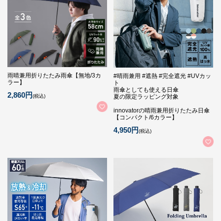
雨晴兼用折りたたみ雨傘【無地/3カ
#晴雨兼用 #遮熱 #完全遮光 #UVカッ
ラー】
ト
雨傘としても使える日傘
2,860円
(税込)
夏の限定ラッピング対象
innovatorの晴雨兼用折りたたみ日傘
【コンパクト/6カラー】
4,950円
(税込)