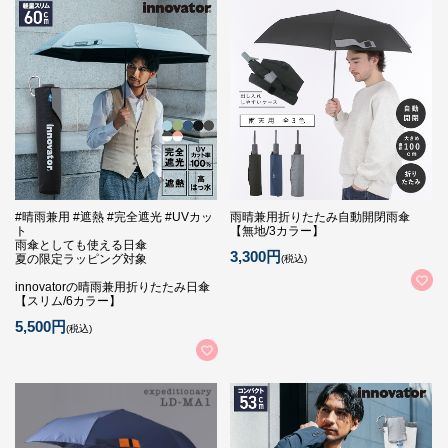
#晴雨兼用 #遮熱 #完全遮光 #UVカッ
雨晴兼用折りたたみ自動開閉雨傘
ト
【無地/3カラー】
雨傘としても使える日傘
3,300円
夏の限定ラッピング対象
(税込)
innovatorの晴雨兼用折りたたみ日傘
【スリム/6カラー】
5,500円
(税込)