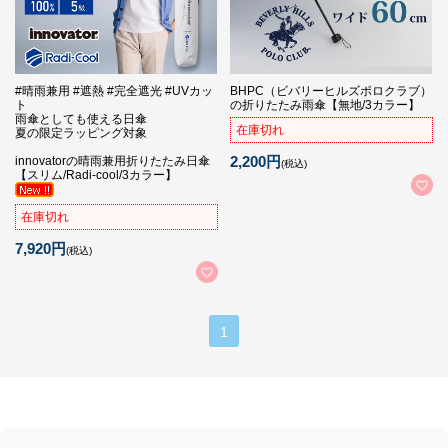
#晴雨兼用 #遮熱 #完全遮光 #UVカッ
BHPC（ビバリーヒルズポロクラブ）
ト
の折りたたみ雨傘【無地/3カラー】
雨傘としても使える日傘
在庫切れ
夏の限定ラッピング対象
2,200円
innovatorの晴雨兼用折りたたみ日傘
(税込)
【スリム/Radi-cool/3カラー】
在庫切れ
7,920円
(税込)
1