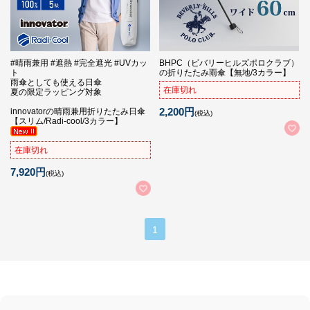
#晴雨兼用 #遮熱 #完全遮光 #UVカッ
BHPC（ビバリーヒルズポロクラブ）
ト
の折りたたみ雨傘【無地/3カラー】
雨傘としても使える日傘
在庫切れ
夏の限定ラッピング対象
2,200円
innovatorの晴雨兼用折りたたみ日傘
(税込)
【スリム/Radi-cool/3カラー】
在庫切れ
7,920円
(税込)
1