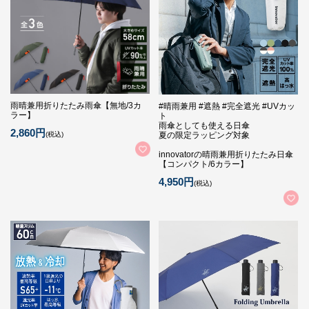
雨晴兼用折りたたみ雨傘【無地/3カ
#晴雨兼用 #遮熱 #完全遮光 #UVカッ
ラー】
ト
雨傘としても使える日傘
2,860円
(税込)
夏の限定ラッピング対象
innovatorの晴雨兼用折りたたみ日傘
【コンパクト/6カラー】
4,950円
(税込)