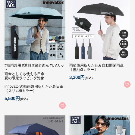
#晴雨兼用 #遮熱 #完全遮光 #UVカッ
雨晴兼用折りたたみ自動開閉雨傘
ト
【無地/3カラー】
雨傘としても使える日傘
3,300円
夏の限定ラッピング対象
(税込)
innovatorの晴雨兼用折りたたみ日傘
【スリム/6カラー】
5,500円
(税込)