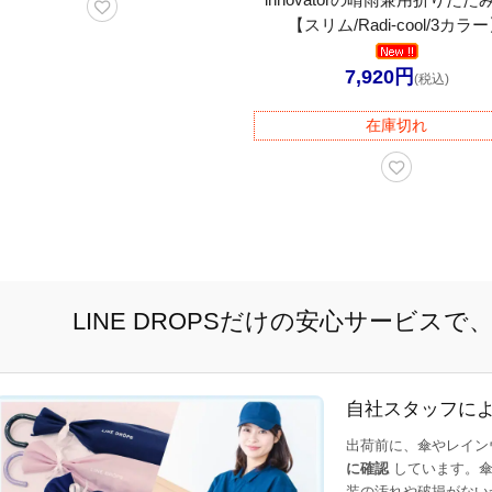
【スリム/Radi-cool/3カラ
7,920円
(税込)
在庫切れ
LINE DROPSだけの安心サービス
自社スタッフに
出荷前に、傘やレイン
に確認
しています。傘
装の汚れや破損がない