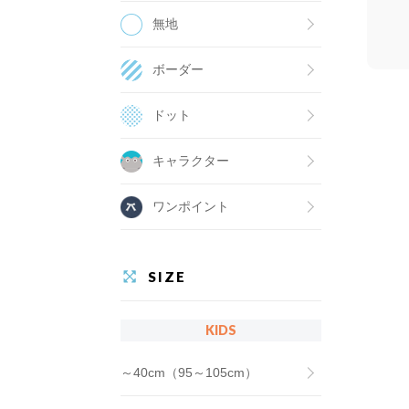
無地
ボーダー
ドット
キャラクター
ワンポイント
SIZE
KIDS
～40cm（95～105cm）