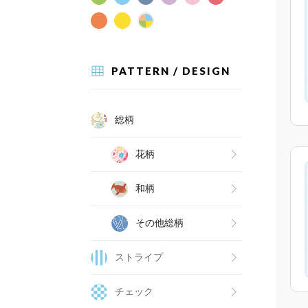
PATTERN / DESIGN
総柄
花柄
和柄
その他総柄
ストライプ
チェック