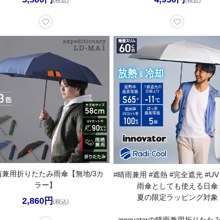
(税込)
(税込)
晴兼用折りたたみ雨傘【無地/3カ
#晴雨兼用 #遮熱 #完全遮光 #U
ラー】
雨傘としても使える日傘
夏の限定ラッピング対象
2,860円
(税込)
innovatorの晴雨兼用折りたた