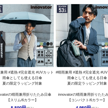
兼用 #遮熱 #完全遮光 #UVカット
#晴雨兼用 #遮熱 #完全遮光 #U
雨傘としても使える日傘
雨傘としても使える日傘
夏の限定ラッピング対象
夏の限定ラッピング対象
novatorの晴雨兼用折りたたみ日傘
innovatorの晴雨兼用折りたた
【スリム/6カラー】
【コンパクト/6カラー】
5,500円
4,950円