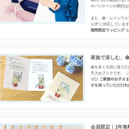
※パッケージの開封は
また、傘・レインウエ
ング
に対応しています
期間限定ラッピング
も
家族で楽しむ、
傘を長く大切に使うた
手入れブックです。 
ぜひ
ご家族やお子さ
さを知っていただけれ
会員限定｜1年無