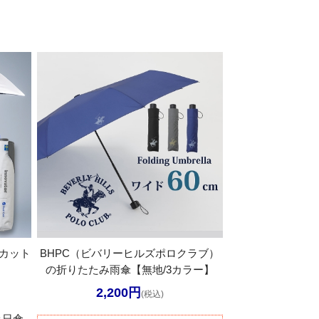
Vカット
BHPC（ビバリーヒルズポロクラブ）
の折りたたみ雨傘【無地/3カラー】
2,200円
(税込)
み日傘