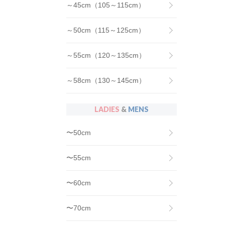
～45cm（105～115cm）
～50cm（115～125cm）
～55cm（120～135cm）
～58cm（130～145cm）
LADIES
&
MENS
〜50cm
〜55cm
〜60cm
〜70cm