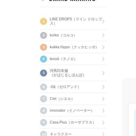
LINE DROPS（ライン ドロップ
ス）
korko（コルコ）
kukka hippo（クッカヒッポ）
tenoé（テノエ）
河馬印本舗
（かばじるしほんぽ）
-0&（ゼロアンド）
Ciel（シエル）
innovator（イノベーター）
Casa Plus（カーサプラス）
キャラクター